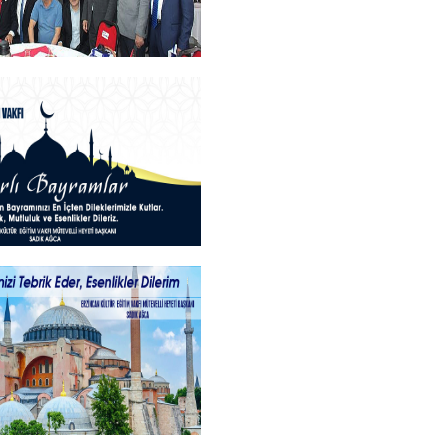
an Teşekkür Belgesi
rogramı
+
ayramlar
+