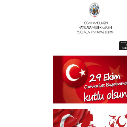
Geleneksel İftar Programımız
+
Vakıf Başkanımızdan Kandil
mesajı
+
29 Ekim Cumhuriyet Bayramı