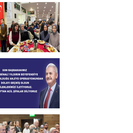
kanımızdan Kandil
+
l Bursiyer
imizle kahvaltı
+
lsun Mesajı