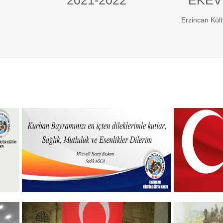
2021-2022
EKEV
Erzincan Kült
Hayırlı Bayramlar
19 MAYIS