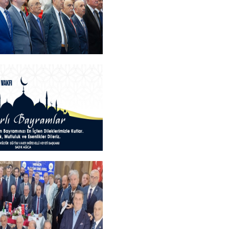
+
Bilim, Sanat ve Spor
Sahiplerini Buldu.
+
ayramlar
+