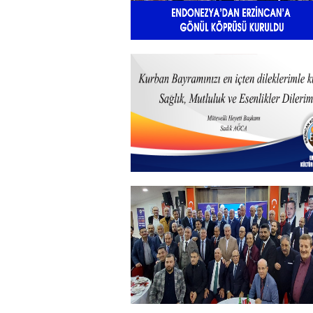
Endonezya’dan Erzincan’a gönü
köprüsü
+
Kurban Bayramı
+