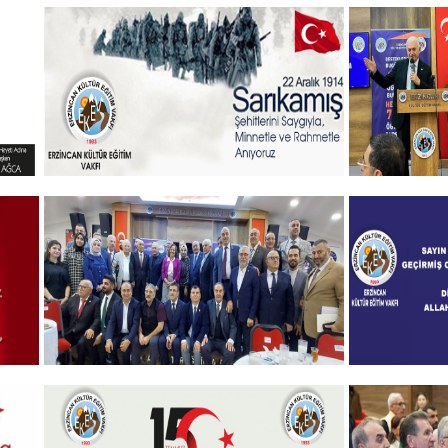
Şehitlerimizi Rahmet ve Minnetle
Vakıf Baş
Andık...
mesajı
+
Sehitlerimizi Rahmetle Anıyoruz
Gelenekse
öğrenciler
+
Programı
2024-2025 Burs Toplantısında
Geçmiş O
7000 Yakın Taahhüt alındı