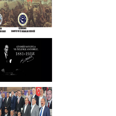
+
N VE TÜM SEHITLERI
ROGRAMI
+
M
+