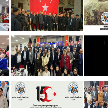
+
GELENEKSEL ŞEHİTLERİMİZİ
ERZINCA
ANMA PROGRAMI
ANMA P
DÜZENLEDİK
+
Vakfımızın 2025-2026 Yılı Burs
10 KASI
Toplantısı Yapıldı.
+