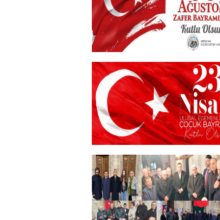
+
30 Ağustos Zafer Bayramı
+
23 NİSAN
+