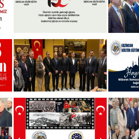
+
15 Temmuz 2024
Akademik 
Ödülleri” 
+
Vakfımızın Geleneksel İftar
Hayırlı B
Programı
+