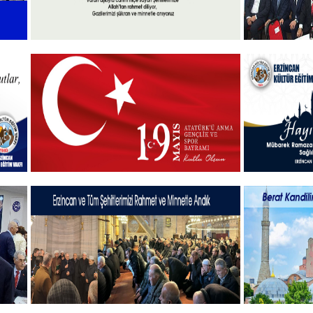
l
15 Temmuz 2025
Vakfımızd
Takdim P
+
19 MAYIS 2025
Hayırlı B
+