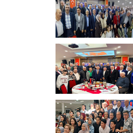
+
ERZİNCANLILAR EKEV’İN
GELENEKSEL İFTAR
YEMEĞİNDE BULUŞTU
+
Sadık Ağça Yeniden Başkan
Seçildi
+