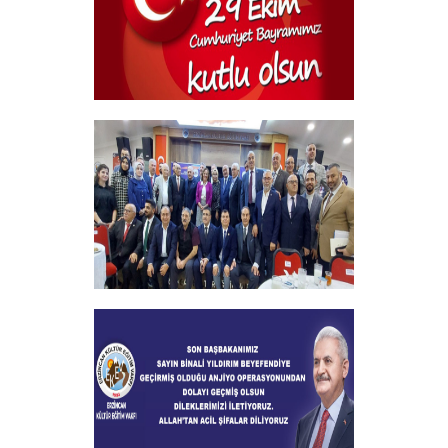
+
29 Ekim Cumhuriyet Bayramı
+
2024-2025 Burs Toplantısında 7000
Yakın Taahhüt alındı
+