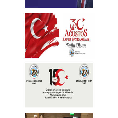
Geçmiş Olsun Mesajı
+
30 Ağustos Zafer Bayramı
+
15 Temmuz 2024