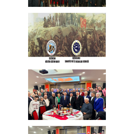
GELENEKSEL ŞEHİTLERİMİZİ ANMA
PROGRAMI DÜZENLEDİK
+
ERZINCAN VE TÜM SEHITLERI ANMA
PROGRAMI
+
Sadık Ağça Yeniden Başkan Seçildi