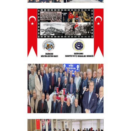
Tüm Şehitlerimizi Anma Programı
Düzenledik
+
ERZINCAN VE TÜM SEHITLERI ANMA
PROGRAMI
+
Vakfımızın 28. Olağan genel kurulu
Yapıldı