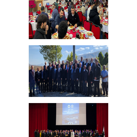
+
Bursiyer Tanışma Toplantısı Yapıldı
+
Vakıf Yönetim Kurulumuz Erzincan
Kemah'da Bir Takım Ziyaretlerde
Bulundu
+