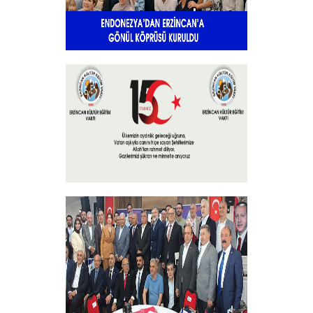
Endonezya’dan Erzincan’a gönül
köprüsü
+
15 Temmuz 2025
+