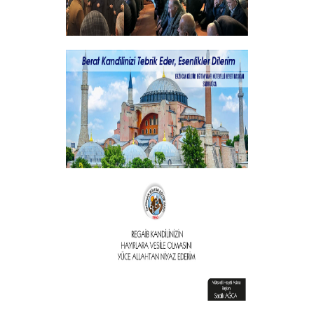
Şehitlerimizi Rahmet ve Minnetle
Andık...
+
Vakıf Başkanımızdan Kandil mesajı
+