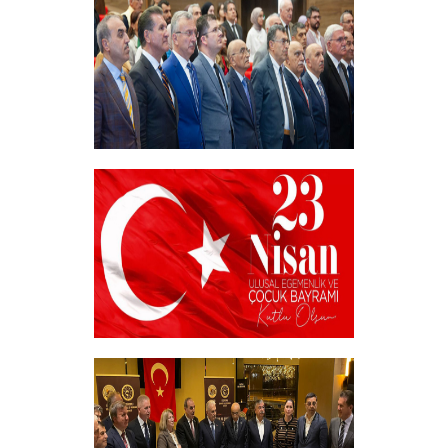
+
Akademik Bilim, Sanat ve Spor Ödülleri”
Sahiplerini Buldu.
+
23 NİSAN
+