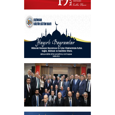
VAKIF BAŞKANIMIZDAN 19 MAYIS
MESAJI
+
Hayırlı Bayramlar
+
İftar programında başbakanımızın