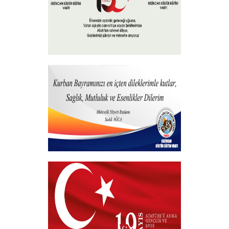
15 Temmuz 2023
+
Hayırlı Bayramlar
+