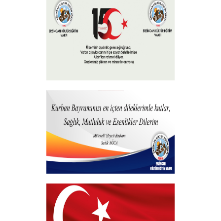
15 Temmuz 2026
+
Hayırlı Bayramlar
+