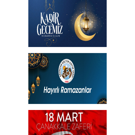
katılımıyla hemşehrilerimizle buluştuk
+
Kadir Gecemiz Mübarek Olsun
+
Hayırlı Ramazanlar
+