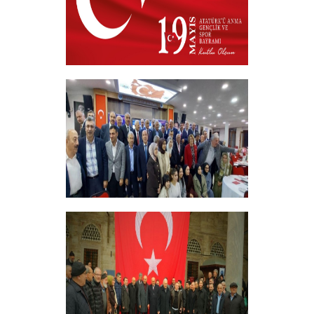
19 MAYIS 2026
+
ERZİNCANLILAR EKEV’İN
GELENEKSEL İFTAR YEMEĞİNDE
BULUŞTU
+