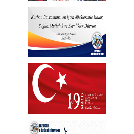
Vakfımızdan Teşekkür Belgesi Takdim
Programı
+
Kurban Bayramı
+
19 MAYIS 2025
+