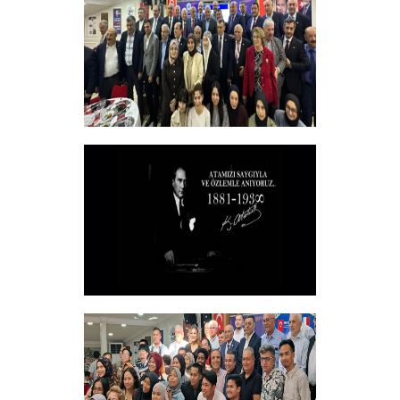
+
Vakfımızın 2025-2026 Yılı Burs
Toplantısı Yapıldı.
+
10 KASIM
+