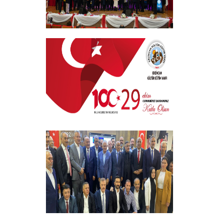
EKEV “Akademik Bilim, Sanat ve Spor
Ödülleri” Töreni Yapıldı
+
29 EKİM CUMHURİYET BAYRAMI
+