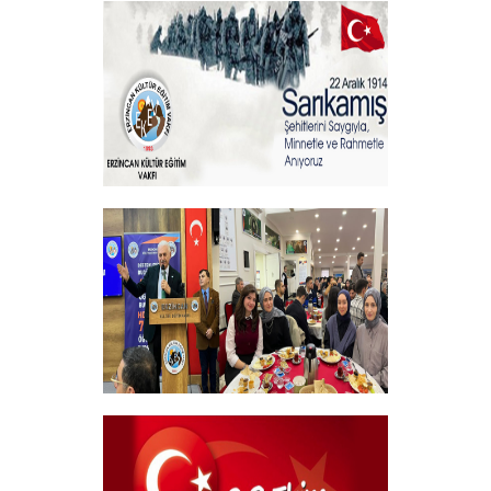
Vakıf Başkanımızdan Kandil mesajı
+
Sehitlerimizi Rahmetle Anıyoruz
+
Geleneksel Bursiyer öğrencilerimizle
kahvaltı Programı