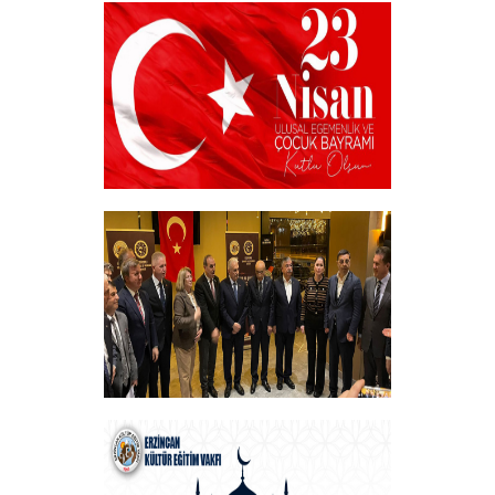
Akademik Bilim, Sanat ve Spor Ödülleri”
Sahiplerini Buldu.
+
23 NİSAN
+
Vakfımızın Geleneksel İftar Programı
+