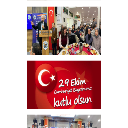
Sehitlerimizi Rahmetle Anıyoruz
+
Geleneksel Bursiyer öğrencilerimizle
kahvaltı Programı
+
29 Ekim Cumhuriyet Bayramı