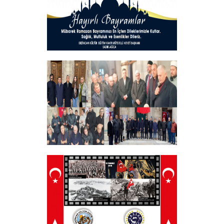
Hayırlı Bayramlar
+
Tüm Şehitlerimizi Anma Programı
Düzenledik
+