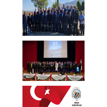
+
Vakıf Yönetim Kurulumuz Erzincan
Kemah'da Bir Takım Ziyaretlerde
Bulundu
+
EKEV “Akademik Bilim, Sanat ve Spor
Ödülleri” Töreni Yapıldı
+