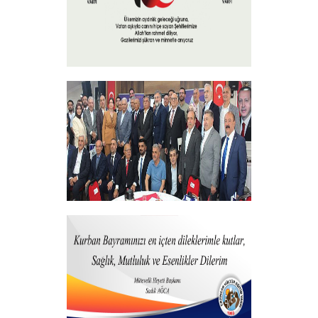
15 Temmuz 2025
+
Vakfımızdan Teşekkür Belgesi Takdim
Programı
+