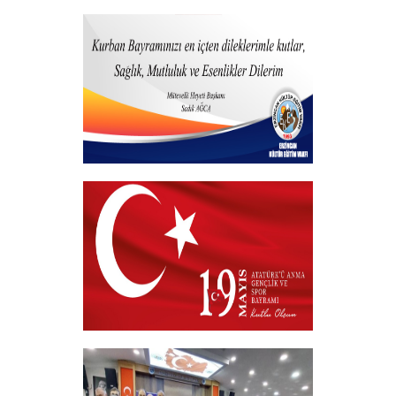
15 Temmuz 2026
+
Hayırlı Bayramlar
+
19 MAYIS 2026
+