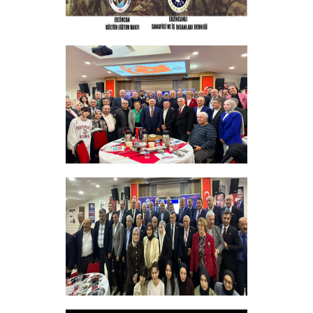
ERZINCAN VE TÜM SEHITLERI ANMA
PROGRAMI
+
Sadık Ağça Yeniden Başkan Seçildi
+
Vakfımızın 2025-2026 Yılı Burs