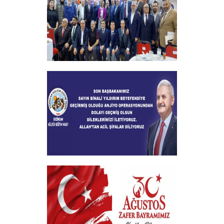
+
2024-2025 Burs Toplantısında 7000
Yakın Taahhüt alındı
+
Geçmiş Olsun Mesajı
+