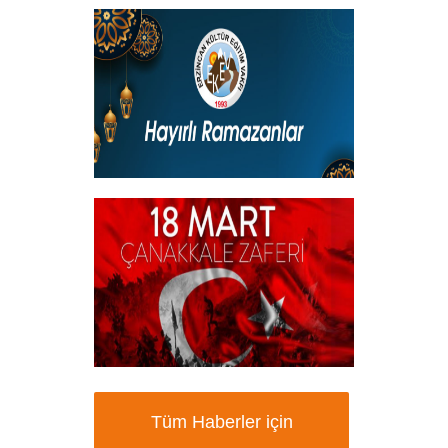
Kadir Gecemiz Mübarek Olsun
+
Hayırlı Ramazanlar
+
18 Mart Çanakkale Şehitleri Mesajı
+
Tüm Haberler için