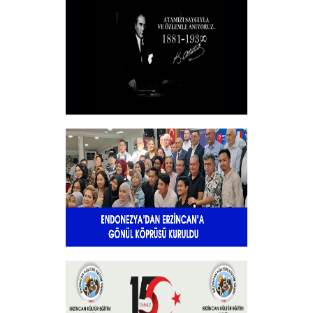
Toplantısı Yapıldı.
+
10 KASIM
+
Endonezya’dan Erzincan’a gönül
köprüsü
+