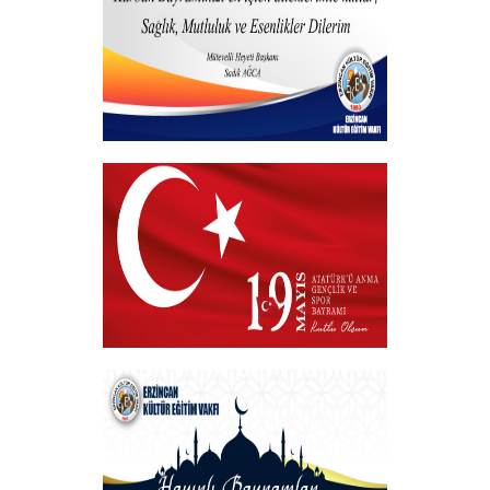
+
Hayırlı Bayramlar
+
VAKIF BAŞKANIMIZDAN 19 MAYIS
MESAJI
+