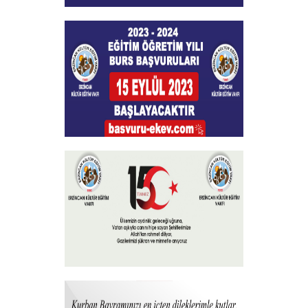
Burs Başvuları Sona Ermiştir
+
Burs Başvuruları
+
15 Temmuz 2023