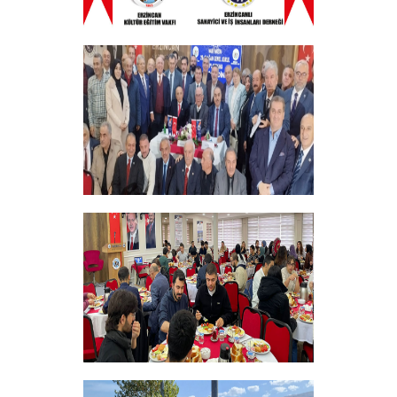
ERZINCAN VE TÜM SEHITLERI ANMA
PROGRAMI
+
Vakfımızın 28. Olağan genel kurulu
Yapıldı
+
Bursiyer Tanışma Toplantısı Yapıldı