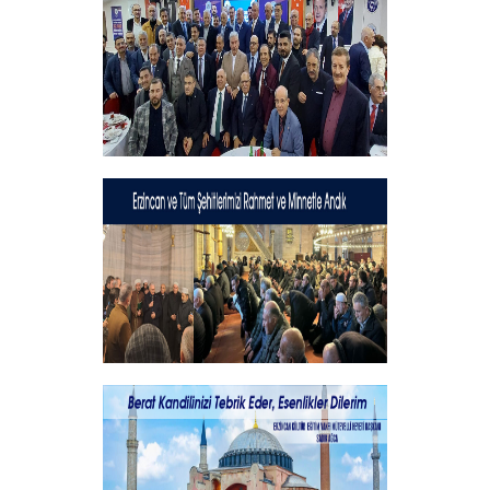
+
Geleneksel İftar Programımız
+
Şehitlerimizi Rahmet ve Minnetle
Andık...
+