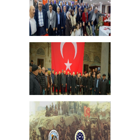
ERZİNCANLILAR EKEV’İN
GELENEKSEL İFTAR YEMEĞİNDE
BULUŞTU
+
GELENEKSEL ŞEHİTLERİMİZİ ANMA
PROGRAMI DÜZENLEDİK
+