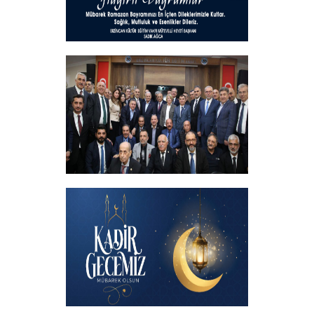
Hayırlı Bayramlar
+
İftar programında başbakanımızın
katılımıyla hemşehrilerimizle buluştuk
+