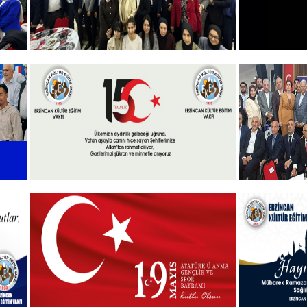
+
Vakfımızın 2025-2026 Yılı Burs
10 KASI
Toplantısı Yapıldı.
+
l
15 Temmuz 2025
Vakfımızd
Takdim P
+