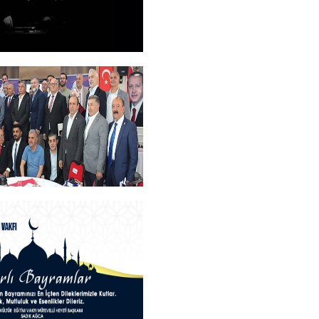
+
M
+
an Teşekkür Belgesi
rogramı
+