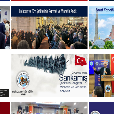
19 MAYIS 2025
Hayırlı B
+
Şehitlerimizi Rahmet ve Minnetle
Vakıf Baş
Andık...
mesajı
+
Sehitlerimizi Rahmetle Anıyoruz
Gelenekse
öğrenciler