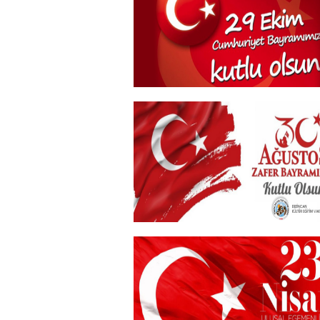
+
29 Ekim Cumhuriyet Bayramı
+
30 Ağustos Zafer Bayramı
+