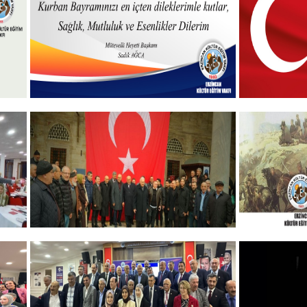
Hayırlı Bayramlar
19 MAYIS
+
GELENEKSEL ŞEHİTLERİMİZİ
ERZINCA
ANMA PROGRAMI
ANMA P
DÜZENLEDİK