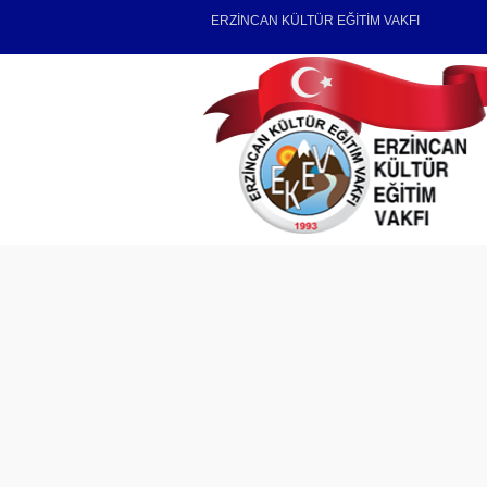
ERZİNCAN KÜLTÜR EĞİTİM VAKFI