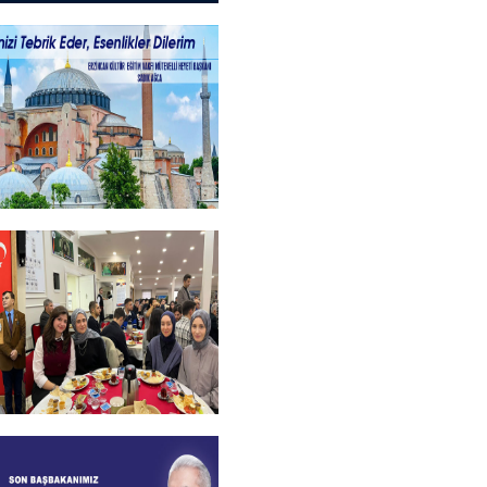
ayramlar
+
kanımızdan Kandil
+
l Bursiyer
imizle kahvaltı