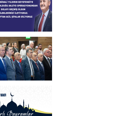
+
lsun Mesajı
+
Bilim, Sanat ve Spor
Sahiplerini Buldu.
+