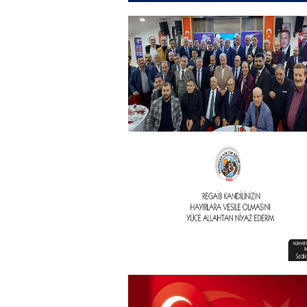
Kurban Bayramı
+
Geleneksel İftar Programımız
+
Vakıf Başkanımızdan Kandil
mesajı