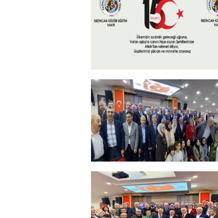
15 Temmuz 2026
+
ERZİNCANLILAR EKEV’İN
GELENEKSEL İFTAR
YEMEĞİNDE BULUŞTU