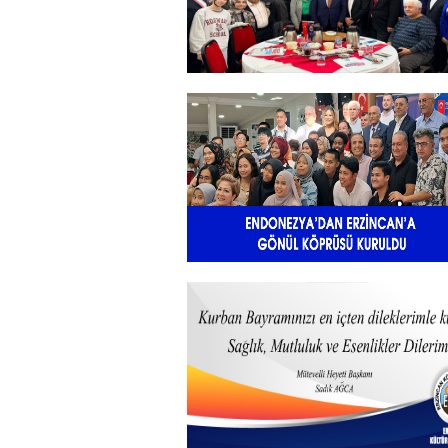
+
Sadık Ağça Yeniden Başkan
Seçildi
+
Endonezya’dan Erzincan’a gönü
köprüsü
+