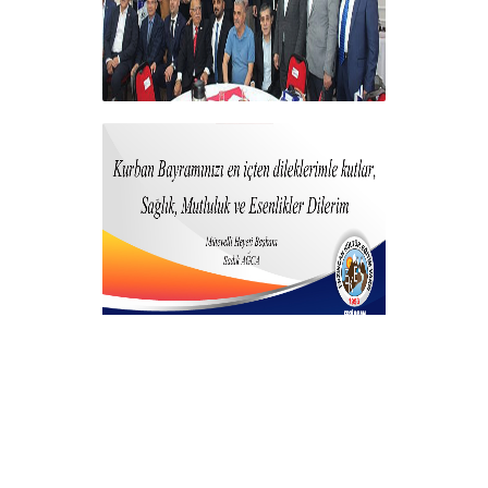
Vakfımızdan Teşekkür Belgesi
Takdim Programı
+
Kurban Bayramı
+