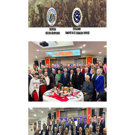
+
ERZINCAN VE TÜM SEHITLERI
ANMA PROGRAMI
+
Sadık Ağça Yeniden Başkan
Seçildi
+