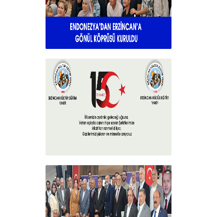
Endonezya’dan Erzincan’a gönül
köprüsü
+
15 Temmuz 2025
+