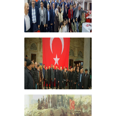
ERZİNCANLILAR EKEV’İN
GELENEKSEL İFTAR
YEMEĞİNDE BULUŞTU
+
GELENEKSEL ŞEHİTLERİMİZİ
ANMA PROGRAMI
DÜZENLEDİK