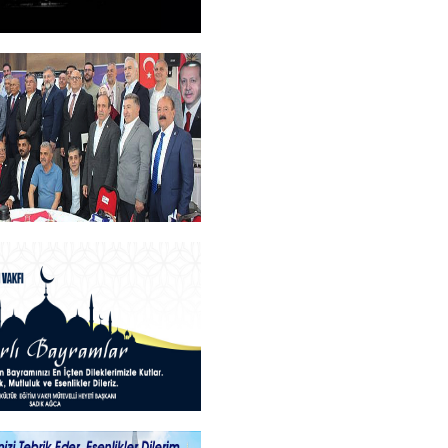
M
+
an Teşekkür Belgesi
rogramı
+