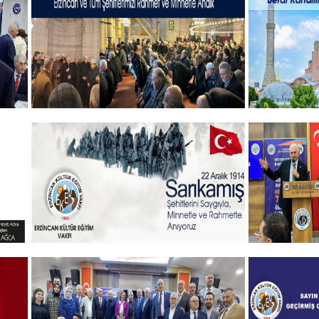
19 MAYIS 2025
Hayırlı B
+
Şehitlerimizi Rahmet ve Minnetle
Vakıf Baş
Andık...
mesajı
+
Sehitlerimizi Rahmetle Anıyoruz
Gelenekse
öğrenciler
+
Programı