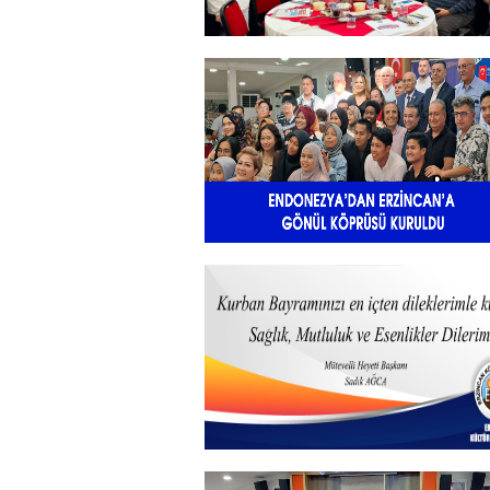
Sadık Ağça Yeniden Başkan
Seçildi
+
Endonezya’dan Erzincan’a gönü
köprüsü
+