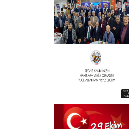
Kurban Bayramı
+
Geleneksel İftar Programımız
+
Vakıf Başkanımızdan Kandil
mesajı