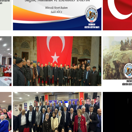
Hayırlı Bayramlar
19 MAYIS
+
GELENEKSEL ŞEHİTLERİMİZİ
ERZINCA
ANMA PROGRAMI
ANMA P
DÜZENLEDİK
+