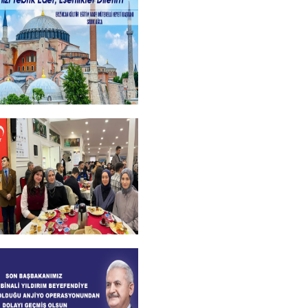
ayramlar
+
kanımızdan Kandil
+
l Bursiyer
imizle kahvaltı