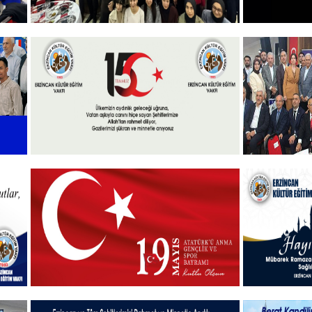
Vakfımızın 2025-2026 Yılı Burs
10 KASI
Toplantısı Yapıldı.
+
l
15 Temmuz 2025
Vakfımızd
Takdim P
+