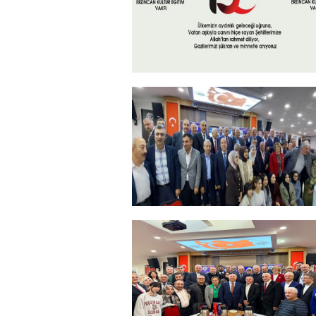
15 Temmuz 2026
+
ERZİNCANLILAR EKEV’İN
GELENEKSEL İFTAR
YEMEĞİNDE BULUŞTU
+