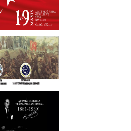
 2026
+
N VE TÜM SEHITLERI
ROGRAMI
+