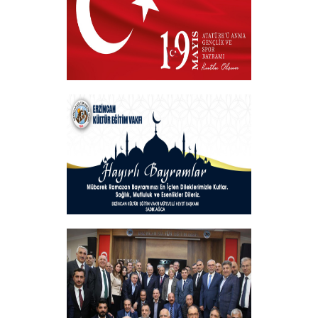
VAKIF BAŞKANIMIZDAN 19 MAYIS
MESAJI
+
Hayırlı Bayramlar
+