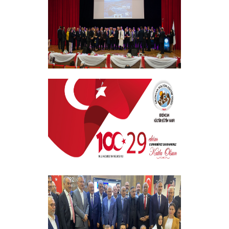
Bulundu
+
EKEV “Akademik Bilim, Sanat ve Spor
Ödülleri” Töreni Yapıldı
+
29 EKİM CUMHURİYET BAYRAMI
+