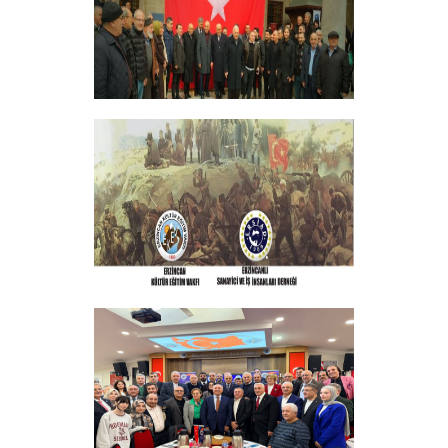
+
GELENEKSEL ŞEHİTLERİMİZİ ANMA
PROGRAMI DÜZENLEDİK
+
ERZINCAN VE TÜM SEHITLERI ANMA
PROGRAMI
+