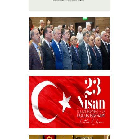
15 Temmuz 2024
+
Akademik Bilim, Sanat ve Spor Ödülleri”
Sahiplerini Buldu.
+
23 NİSAN