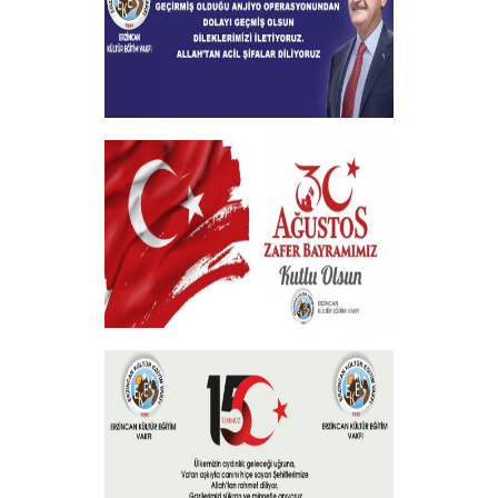
+
Geçmiş Olsun Mesajı
+
30 Ağustos Zafer Bayramı
+