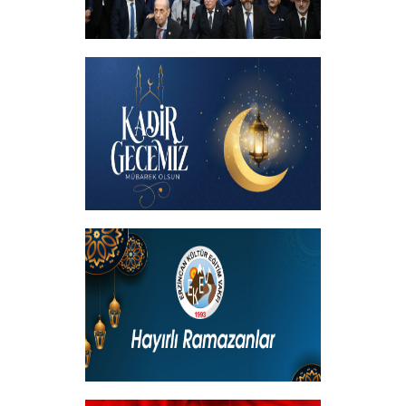
İftar programında başbakanımızın
katılımıyla hemşehrilerimizle buluştuk
+
Kadir Gecemiz Mübarek Olsun
+
Hayırlı Ramazanlar