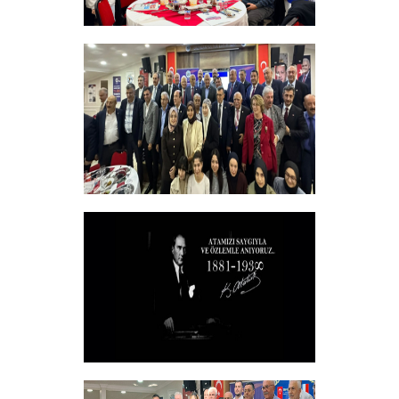
Sadık Ağça Yeniden Başkan Seçildi
+
Vakfımızın 2025-2026 Yılı Burs
Toplantısı Yapıldı.
+
10 KASIM