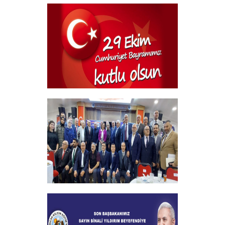
Geleneksel Bursiyer öğrencilerimizle
kahvaltı Programı
+
29 Ekim Cumhuriyet Bayramı
+
2024-2025 Burs Toplantısında 7000
Yakın Taahhüt alındı