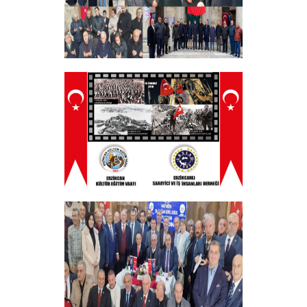
Tüm Şehitlerimizi Anma Programı
Düzenledik
+
ERZINCAN VE TÜM SEHITLERI ANMA
PROGRAMI
+