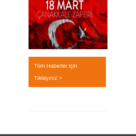
+
18 Mart Çanakkale Şehitleri Mesajı
+
Tüm Haberler için
Tıklayınız >