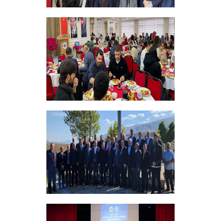
Vakfımızın 28. Olağan genel kurulu
Yapıldı
+
Bursiyer Tanışma Toplantısı Yapıldı
+
Vakıf Yönetim Kurulumuz Erzincan
Kemah'da Bir Takım Ziyaretlerde