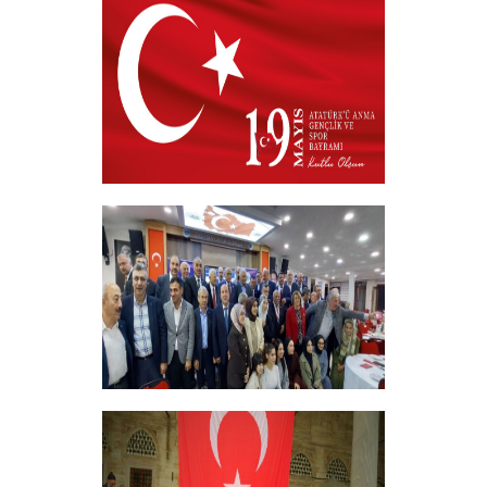
Hayırlı Bayramlar
+
19 MAYIS 2026
+
ERZİNCANLILAR EKEV’İN
GELENEKSEL İFTAR YEMEĞİNDE
BULUŞTU