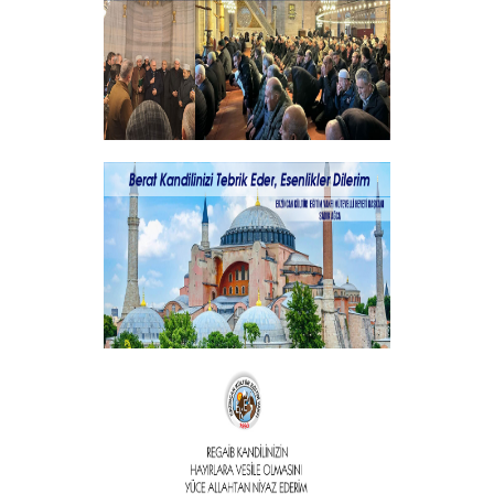
+
Şehitlerimizi Rahmet ve Minnetle
Andık...
+
Vakıf Başkanımızdan Kandil mesajı
+