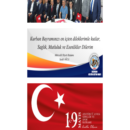
Vakfımızdan Teşekkür Belgesi Takdim
Programı
+
Kurban Bayramı
+