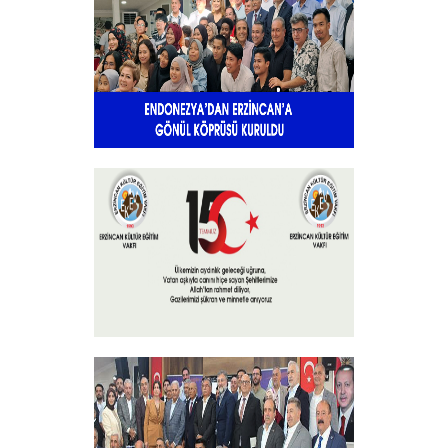
+
Endonezya’dan Erzincan’a gönül
köprüsü
+
15 Temmuz 2025
+