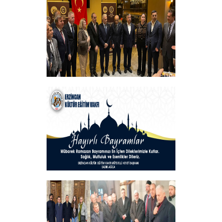
+
Vakfımızın Geleneksel İftar Programı
+
Hayırlı Bayramlar
+