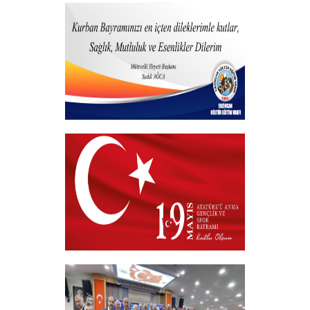
15 Temmuz 2026
+
Hayırlı Bayramlar
+
19 MAYIS 2026
+