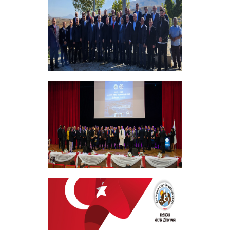
+
Vakıf Yönetim Kurulumuz Erzincan
Kemah'da Bir Takım Ziyaretlerde
Bulundu
+
EKEV “Akademik Bilim, Sanat ve Spor
Ödülleri” Töreni Yapıldı
+