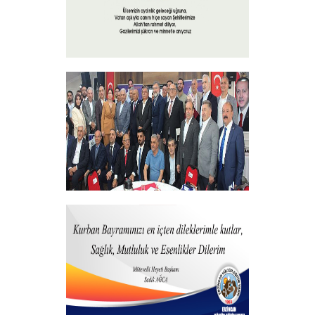
15 Temmuz 2025
+
Vakfımızdan Teşekkür Belgesi Takdim
Programı
+