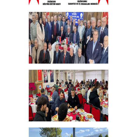
ERZINCAN VE TÜM SEHITLERI ANMA
PROGRAMI
+
Vakfımızın 28. Olağan genel kurulu
Yapıldı
+
Bursiyer Tanışma Toplantısı Yapıldı