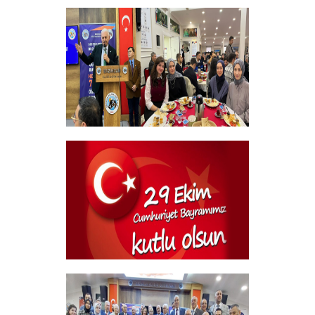
Sehitlerimizi Rahmetle Anıyoruz
+
Geleneksel Bursiyer öğrencilerimizle
kahvaltı Programı
+
29 Ekim Cumhuriyet Bayramı
+