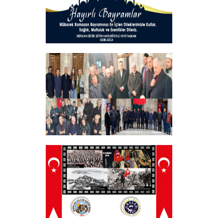
Hayırlı Bayramlar
+
Tüm Şehitlerimizi Anma Programı
Düzenledik
+