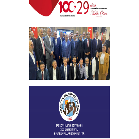
29 EKİM CUMHURİYET BAYRAMI
+
Vakfımızın 2023-2024 Yılı Burs
Toplantısı Yapıldı
+