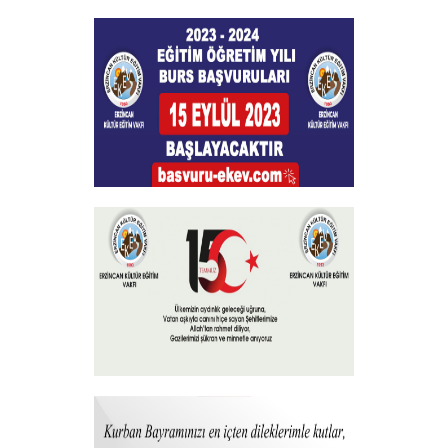
Burs Başvuları Sona Ermiştir
+
Burs Başvuruları
+
15 Temmuz 2023
+