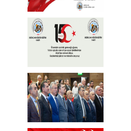
30 Ağustos Zafer Bayramı
+
15 Temmuz 2024
+
Akademik Bilim, Sanat ve Spor Ödülleri”