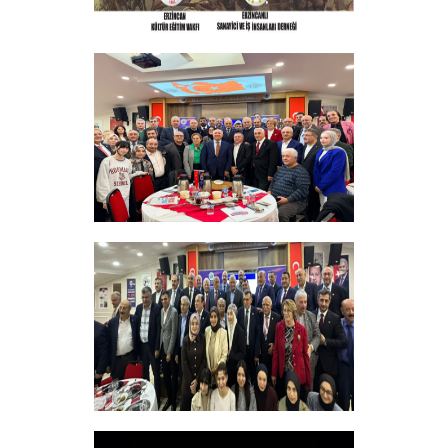
ERZINCAN VE TÜM SEHITLERI ANMA
PROGRAMI
+
Sadık Ağça Yeniden Başkan Seçildi
+
Vakfımızın 2025-2026 Yılı Burs