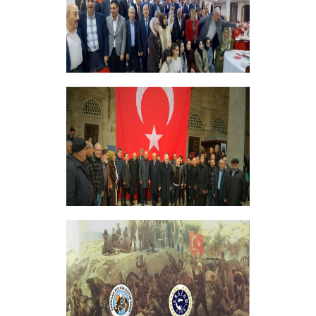
ERZİNCANLILAR EKEV’İN
GELENEKSEL İFTAR YEMEĞİNDE
BULUŞTU
+
GELENEKSEL ŞEHİTLERİMİZİ ANMA
PROGRAMI DÜZENLEDİK
+