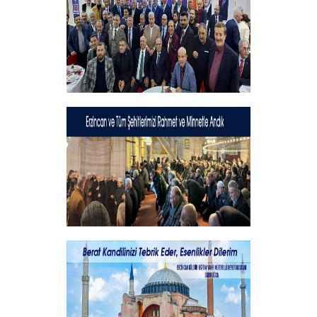
+
Geleneksel İftar Programımız
+
Şehitlerimizi Rahmet ve Minnetle
Andık...
+