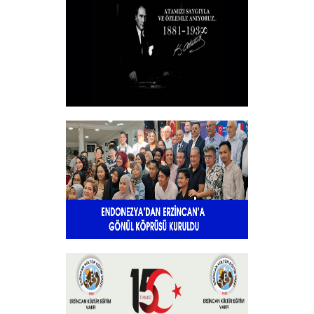
Toplantısı Yapıldı.
+
10 KASIM
+
Endonezya’dan Erzincan’a gönül
köprüsü
+