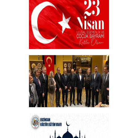
Sahiplerini Buldu.
+
23 NİSAN
+
Vakfımızın Geleneksel İftar Programı
+