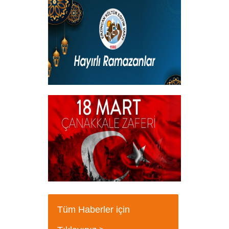
Kadir Gecemiz Mübarek Olsun
+
Hayırlı Ramazanlar
+
18 Mart Çanakkale Şehitleri Mesajı
+
Tüm Haberler için