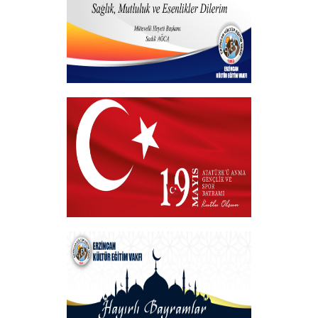
Hayırlı Bayramlar
+
VAKIF BAŞKANIMIZDAN 19 MAYIS
MESAJI
+