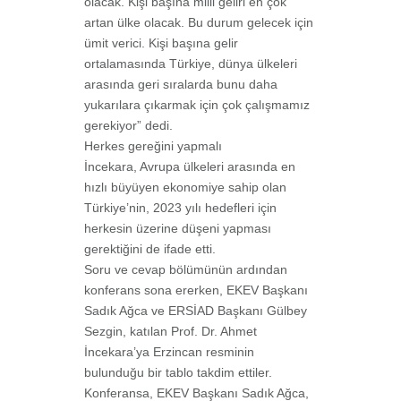
olacak. Kişi başına milli geliri en çok
artan ülke olacak. Bu durum gelecek için
ümit
verici. Kişi başına gelir
ortalamasında Türkiye, dünya ülkeleri
arasında geri sıralarda
bunu daha
yukarılara çıkarmak için çok çalışmamız
gerekiyor” dedi.
Herkes gereğini yapmalı
İncekara, Avrupa ülkeleri arasında en
hızlı büyüyen ekonomiye sahip olan
Türkiye’nin,
2023 yılı hedefleri için
herkesin üzerine düşeni yapması
gerektiğini de ifade
etti.
Soru ve cevap bölümünün ardından
konferans sona ererken, EKEV Başkanı
Sadık Ağca ve
ERSİAD Başkanı Gülbey
Sezgin, katılan Prof. Dr. Ahmet
İncekara’ya Erzincan resminin
bulunduğu bir tablo takdim ettiler.
Konferansa, EKEV Başkanı Sadık Ağca,