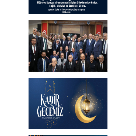
Hayırlı Bayramlar
+
İftar programında başbakanımızın
katılımıyla hemşehrilerimizle buluştuk
+