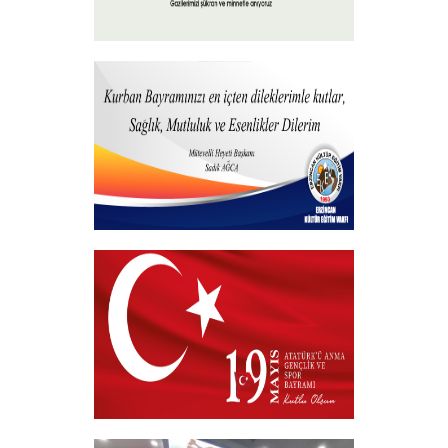
15 Temmuz 2026
+
Hayırlı Bayramlar
+
19 MAYIS 2026