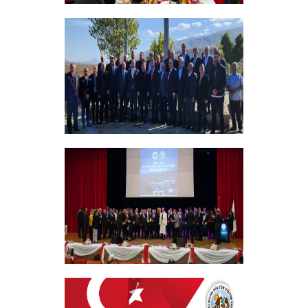
Bursiyer Tanışma Toplantısı Yapıldı
+
Vakıf Yönetim Kurulumuz Erzincan
Kemah'da Bir Takım Ziyaretlerde
Bulundu
+
EKEV “Akademik Bilim, Sanat ve Spor
Ödülleri” Töreni Yapıldı