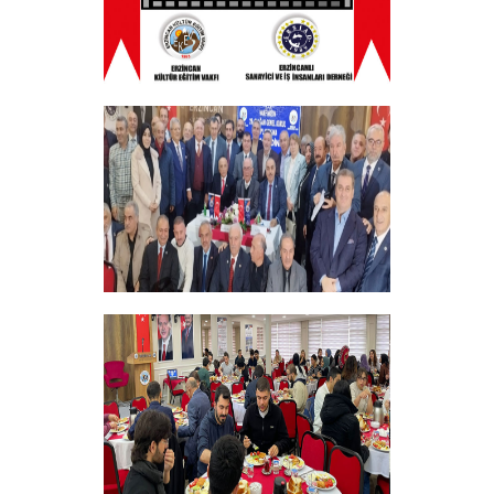
ERZINCAN VE TÜM SEHITLERI ANMA
PROGRAMI
+
Vakfımızın 28. Olağan genel kurulu
Yapıldı
+