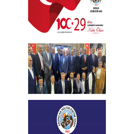
+
29 EKİM CUMHURİYET BAYRAMI
+
Vakfımızın 2023-2024 Yılı Burs
Toplantısı Yapıldı
+