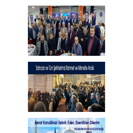
Hayırlı Bayramlar
+
Geleneksel İftar Programımız
+
Şehitlerimizi Rahmet ve Minnetle
Andık...