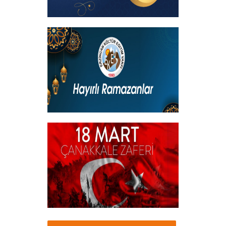
Kadir Gecemiz Mübarek Olsun
+
Hayırlı Ramazanlar
+
18 Mart Çanakkale Şehitleri Mesajı