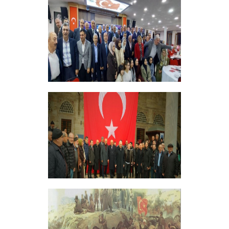
+
ERZİNCANLILAR EKEV’İN
GELENEKSEL İFTAR YEMEĞİNDE
BULUŞTU
+
GELENEKSEL ŞEHİTLERİMİZİ ANMA
PROGRAMI DÜZENLEDİK
+