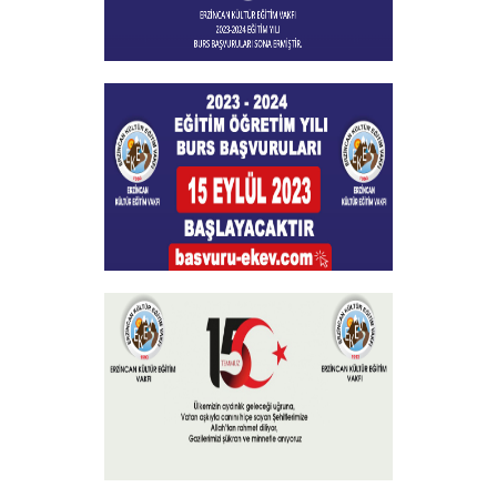
Burs Başvuları Sona Ermiştir
+
Burs Başvuruları
+