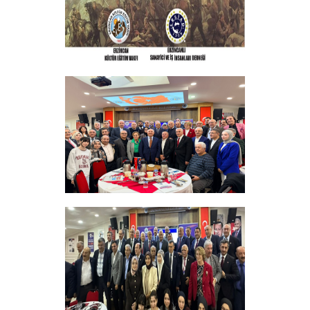
ERZINCAN VE TÜM SEHITLERI ANMA
PROGRAMI
+
Sadık Ağça Yeniden Başkan Seçildi
+