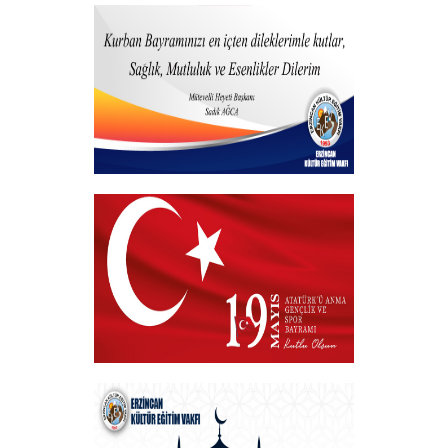
15 Temmuz 2023
+
Hayırlı Bayramlar
+
VAKIF BAŞKANIMIZDAN 19 MAYIS
MESAJI