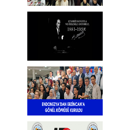
Vakfımızın 2025-2026 Yılı Burs
Toplantısı Yapıldı.
+
10 KASIM
+
Endonezya’dan Erzincan’a gönül
köprüsü