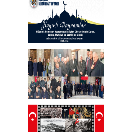
+
Hayırlı Bayramlar
+
Tüm Şehitlerimizi Anma Programı
Düzenledik
+