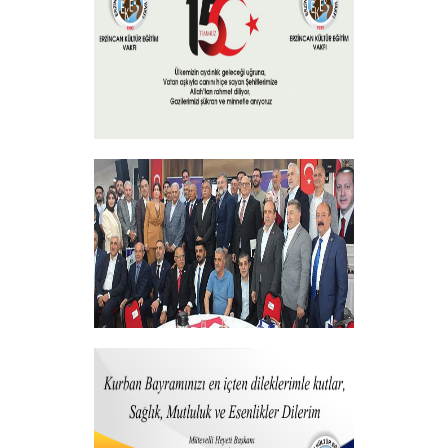
+
15 Temmuz 2025
+
Vakfımızdan Teşekkür Belgesi Takdim
Programı
+