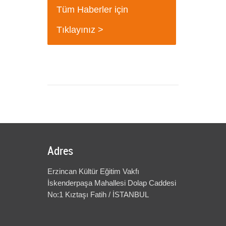
+
Tüm Haberler için
Tıklayınız >
Adres
Erzincan Kültür Eğitim Vakfı
İskenderpaşa Mahallesi Dolap Caddesi
No:1 Kıztaşı Fatih / İSTANBUL