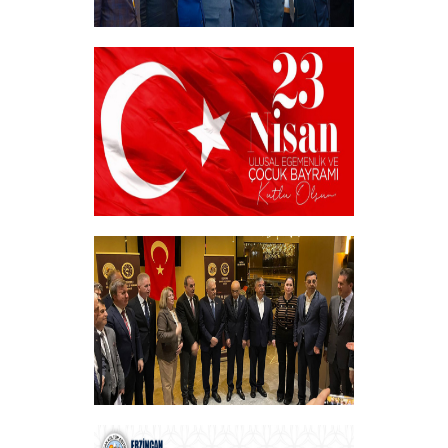
Akademik Bilim, Sanat ve Spor Ödülleri”
Sahiplerini Buldu.
+
23 NİSAN
+
Vakfımızın Geleneksel İftar Programı