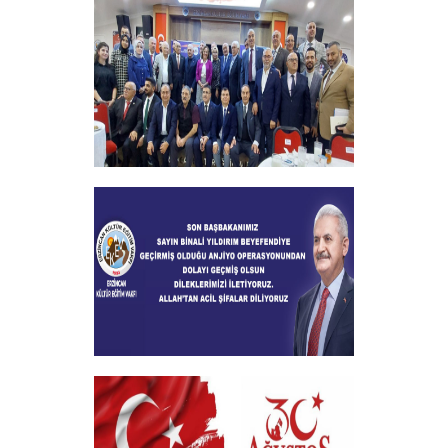
29 Ekim Cumhuriyet Bayramı
+
2024-2025 Burs Toplantısında 7000
Yakın Taahhüt alındı
+
Geçmiş Olsun Mesajı
+