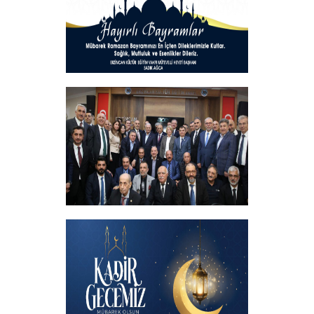
+
Hayırlı Bayramlar
+
İftar programında başbakanımızın
katılımıyla hemşehrilerimizle buluştuk
+