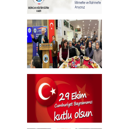
Sehitlerimizi Rahmetle Anıyoruz
+
Geleneksel Bursiyer öğrencilerimizle
kahvaltı Programı
+