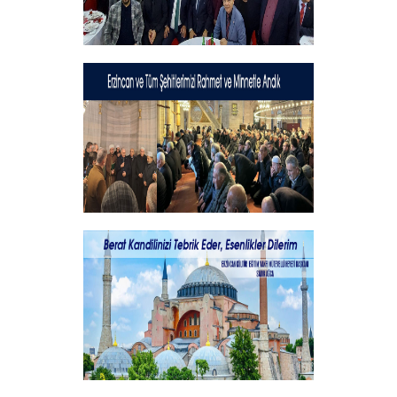
Geleneksel İftar Programımız
+
Şehitlerimizi Rahmet ve Minnetle
Andık...
+