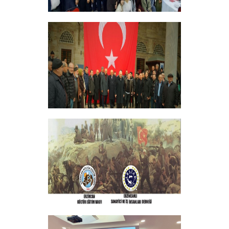
ERZİNCANLILAR EKEV’İN
GELENEKSEL İFTAR YEMEĞİNDE
BULUŞTU
+
GELENEKSEL ŞEHİTLERİMİZİ ANMA
PROGRAMI DÜZENLEDİK
+
ERZINCAN VE TÜM SEHITLERI ANMA