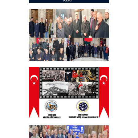
Hayırlı Bayramlar
+
Tüm Şehitlerimizi Anma Programı
Düzenledik
+
ERZINCAN VE TÜM SEHITLERI ANMA
PROGRAMI