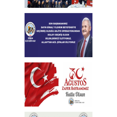
2024-2025 Burs Toplantısında 7000
Yakın Taahhüt alındı
+
Geçmiş Olsun Mesajı
+
30 Ağustos Zafer Bayramı