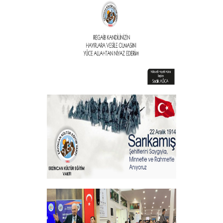
Vakıf Başkanımızdan Kandil mesajı
+
Vakıf Başkanımızdan Kandil mesajı
+
Sehitlerimizi Rahmetle Anıyoruz
+