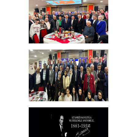
PROGRAMI
+
Sadık Ağça Yeniden Başkan Seçildi
+
Vakfımızın 2025-2026 Yılı Burs
Toplantısı Yapıldı.
+