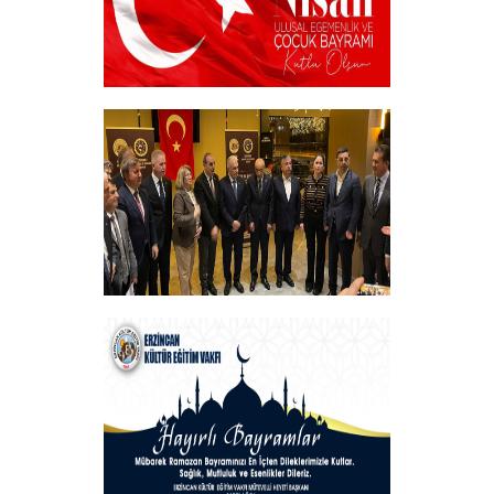
23 NİSAN
+
Vakfımızın Geleneksel İftar Programı
+