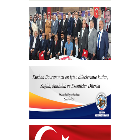
15 Temmuz 2025
+
Vakfımızdan Teşekkür Belgesi Takdim
Programı
+
Kurban Bayramı
+