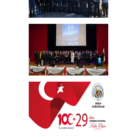
Vakıf Yönetim Kurulumuz Erzincan
Kemah'da Bir Takım Ziyaretlerde
Bulundu
+
EKEV “Akademik Bilim, Sanat ve Spor
Ödülleri” Töreni Yapıldı
+