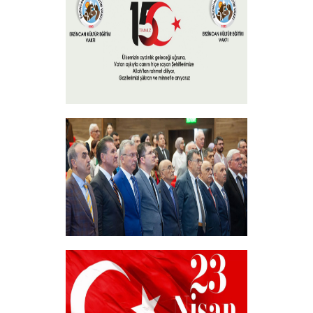
+
15 Temmuz 2024
+
Akademik Bilim, Sanat ve Spor Ödülleri”
Sahiplerini Buldu.
+