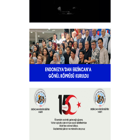
10 KASIM
+
Endonezya’dan Erzincan’a gönül
köprüsü
+