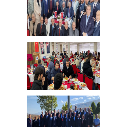
+
Vakfımızın 28. Olağan genel kurulu
Yapıldı
+
Bursiyer Tanışma Toplantısı Yapıldı
+