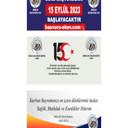
Burs Başvuruları
+
15 Temmuz 2023
+