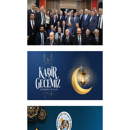
+
İftar programında başbakanımızın
katılımıyla hemşehrilerimizle buluştuk
+
Kadir Gecemiz Mübarek Olsun
+