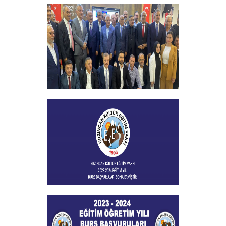
29 EKİM CUMHURİYET BAYRAMI
+
Vakfımızın 2023-2024 Yılı Burs
Toplantısı Yapıldı
+
Burs Başvuları Sona Ermiştir
+