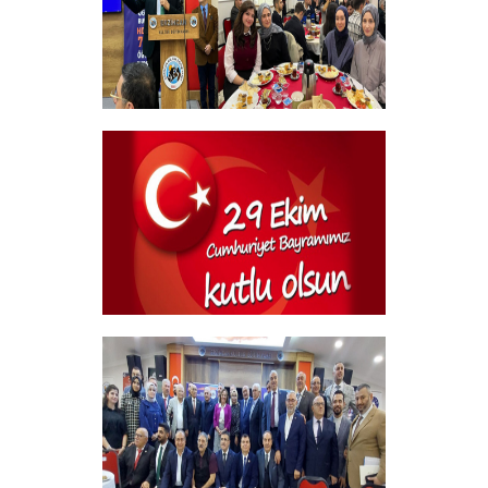
Geleneksel Bursiyer öğrencilerimizle
kahvaltı Programı
+
29 Ekim Cumhuriyet Bayramı
+