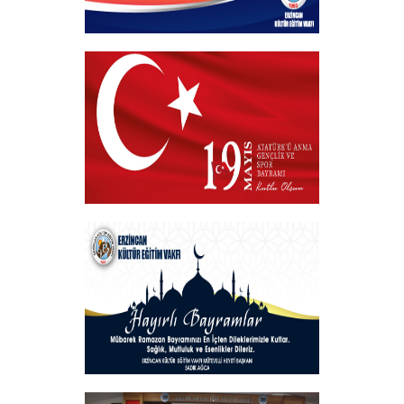
Hayırlı Bayramlar
+
VAKIF BAŞKANIMIZDAN 19 MAYIS
MESAJI
+
Hayırlı Bayramlar