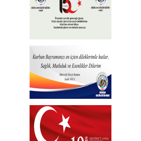
15 Temmuz 2026
+
Hayırlı Bayramlar
+