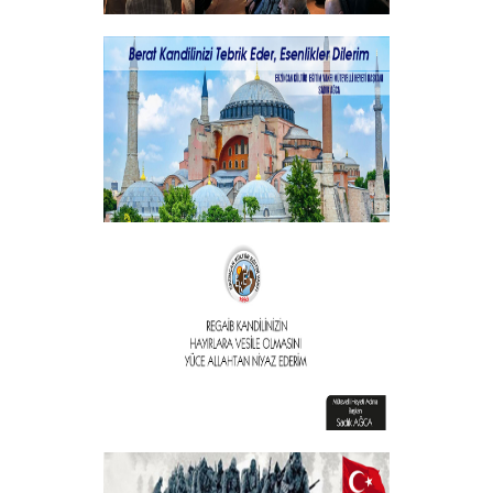
Şehitlerimizi Rahmet ve Minnetle
Andık...
+
Vakıf Başkanımızdan Kandil mesajı
+
Vakıf Başkanımızdan Kandil mesajı