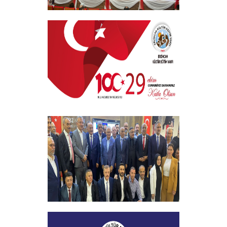
EKEV “Akademik Bilim, Sanat ve Spor
Ödülleri” Töreni Yapıldı
+
29 EKİM CUMHURİYET BAYRAMI
+
Vakfımızın 2023-2024 Yılı Burs
Toplantısı Yapıldı