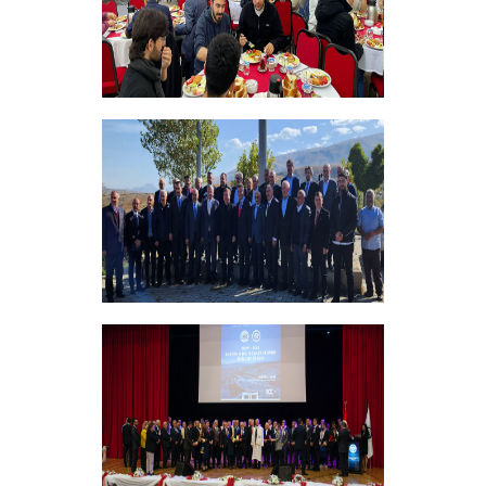
Bursiyer Tanışma Toplantısı Yapıldı
+
Vakıf Yönetim Kurulumuz Erzincan
Kemah'da Bir Takım Ziyaretlerde
Bulundu
+