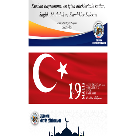
Programı
+
Kurban Bayramı
+
19 MAYIS 2025
+