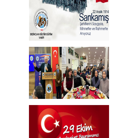
+
Sehitlerimizi Rahmetle Anıyoruz
+
Geleneksel Bursiyer öğrencilerimizle
kahvaltı Programı
+