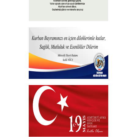
15 Temmuz 2023
+
Hayırlı Bayramlar
+