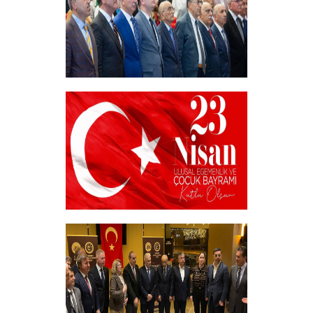
Akademik Bilim, Sanat ve Spor Ödülleri”
Sahiplerini Buldu.
+
23 NİSAN
+