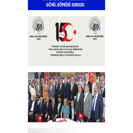
Endonezya’dan Erzincan’a gönül
köprüsü
+
15 Temmuz 2025
+
Vakfımızdan Teşekkür Belgesi Takdim