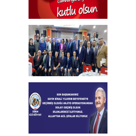
29 Ekim Cumhuriyet Bayramı
+
2024-2025 Burs Toplantısında 7000
Yakın Taahhüt alındı
+