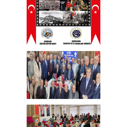
Düzenledik
+
ERZINCAN VE TÜM SEHITLERI ANMA
PROGRAMI
+
Vakfımızın 28. Olağan genel kurulu
Yapıldı
+