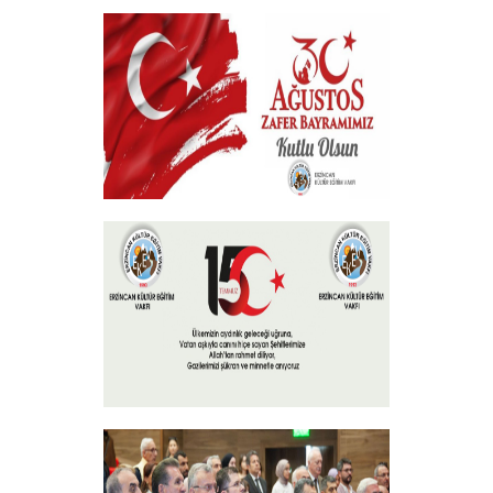
Geçmiş Olsun Mesajı
+
30 Ağustos Zafer Bayramı
+
15 Temmuz 2024
+