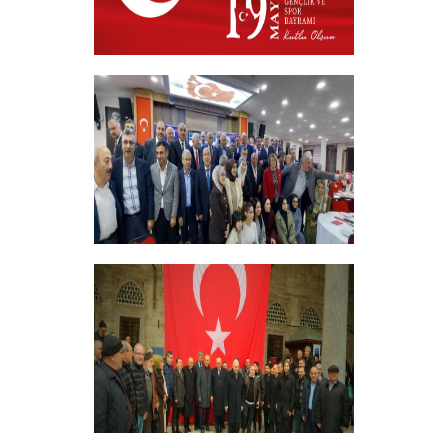
19 MAYIS 2026
+
ERZİNCANLILAR EKEV’İN
GELENEKSEL İFTAR YEMEĞİNDE
BULUŞTU
+