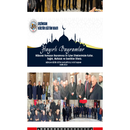
Vakfımızın Geleneksel İftar Programı
+
Hayırlı Bayramlar
+
Tüm Şehitlerimizi Anma Programı