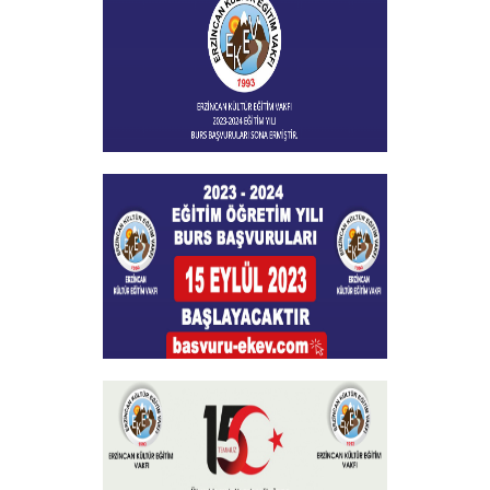
+
Burs Başvuları Sona Ermiştir
+
Burs Başvuruları
+