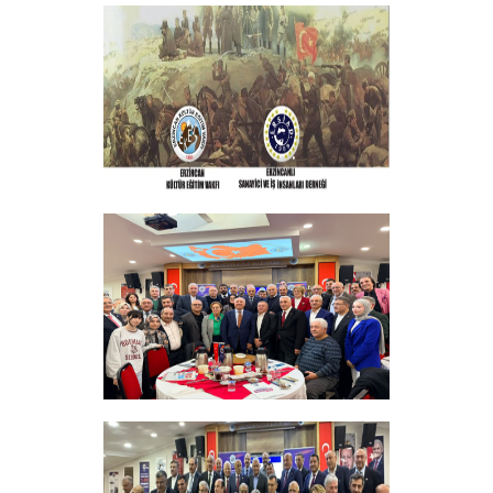
GELENEKSEL ŞEHİTLERİMİZİ ANMA
PROGRAMI DÜZENLEDİK
+
ERZINCAN VE TÜM SEHITLERI ANMA
PROGRAMI
+
Sadık Ağça Yeniden Başkan Seçildi
+