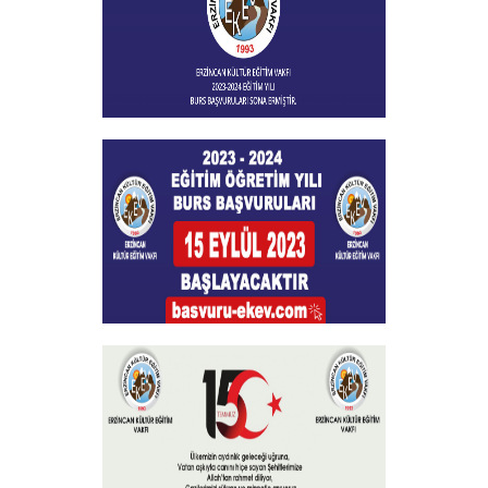
+
Burs Başvuları Sona Ermiştir
+
Burs Başvuruları
+