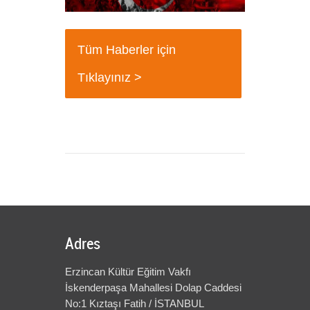
18 Mart Çanakkale Şehitleri Mesajı
+
Tüm Haberler için
Tıklayınız >
Adres
Erzincan Kültür Eğitim Vakfı
İskenderpaşa Mahallesi Dolap Caddesi
No:1 Kıztaşı Fatih / İSTANBUL