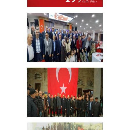
19 MAYIS 2026
+
ERZİNCANLILAR EKEV’İN
GELENEKSEL İFTAR YEMEĞİNDE
BULUŞTU
+
GELENEKSEL ŞEHİTLERİMİZİ ANMA