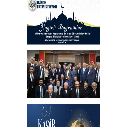
MESAJI
+
Hayırlı Bayramlar
+
İftar programında başbakanımızın
katılımıyla hemşehrilerimizle buluştuk
+