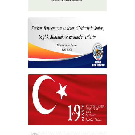
15 Temmuz 2023
+
Hayırlı Bayramlar
+
VAKIF BAŞKANIMIZDAN 19 MAYIS