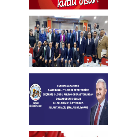
29 Ekim Cumhuriyet Bayramı
+
2024-2025 Burs Toplantısında 7000
Yakın Taahhüt alındı
+
Geçmiş Olsun Mesajı