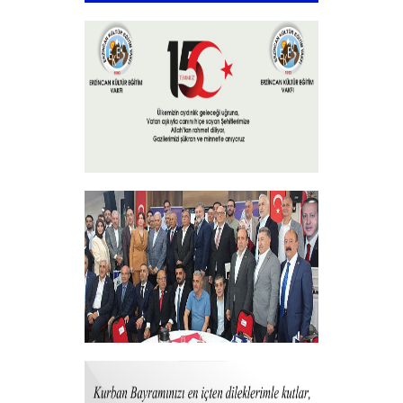
Endonezya’dan Erzincan’a gönül
köprüsü
+
15 Temmuz 2025
+
Vakfımızdan Teşekkür Belgesi Takdim
Programı