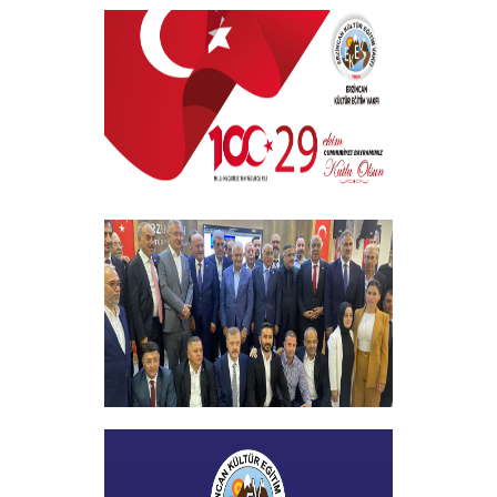
EKEV “Akademik Bilim, Sanat ve Spor
Ödülleri” Töreni Yapıldı
+
29 EKİM CUMHURİYET BAYRAMI
+
Vakfımızın 2023-2024 Yılı Burs
Toplantısı Yapıldı