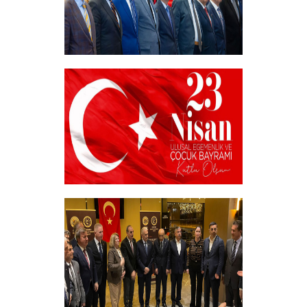
Akademik Bilim, Sanat ve Spor Ödülleri”
Sahiplerini Buldu.
+
23 NİSAN
+