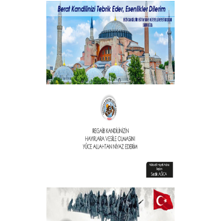
Şehitlerimizi Rahmet ve Minnetle
Andık...
+
Vakıf Başkanımızdan Kandil mesajı
+
Vakıf Başkanımızdan Kandil mesajı
+