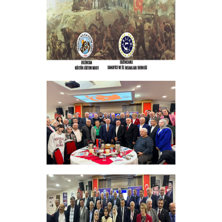
PROGRAMI DÜZENLEDİK
+
ERZINCAN VE TÜM SEHITLERI ANMA
PROGRAMI
+
Sadık Ağça Yeniden Başkan Seçildi
+