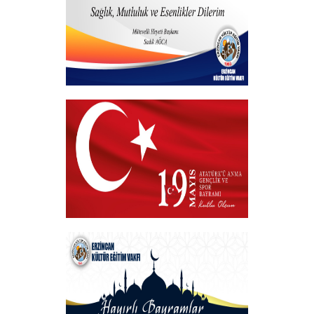
+
Kurban Bayramı
+
19 MAYIS 2025
+