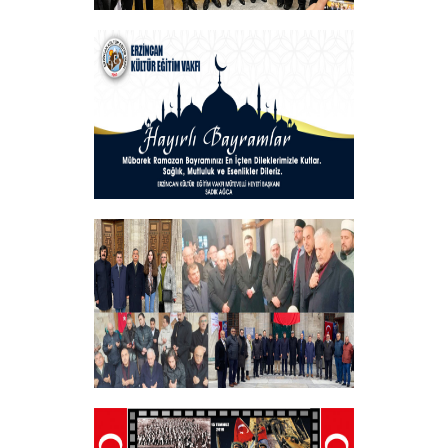
Vakfımızın Geleneksel İftar Programı
+
Hayırlı Bayramlar
+
Tüm Şehitlerimizi Anma Programı
Düzenledik