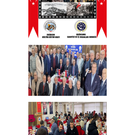
+
ERZINCAN VE TÜM SEHITLERI ANMA
PROGRAMI
+
Vakfımızın 28. Olağan genel kurulu
Yapıldı
+