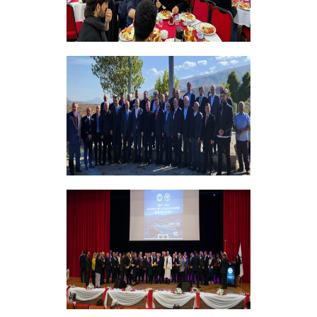
Bursiyer Tanışma Toplantısı Yapıldı
+
Vakıf Yönetim Kurulumuz Erzincan
Kemah'da Bir Takım Ziyaretlerde
Bulundu
+