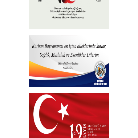
15 Temmuz 2026
+
Hayırlı Bayramlar
+