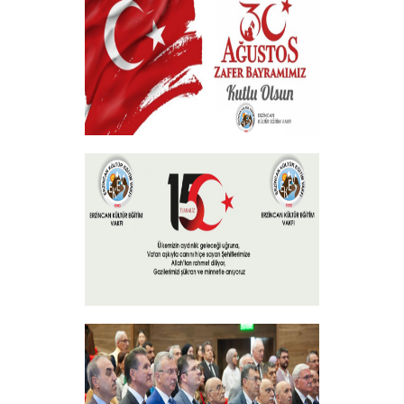
+
30 Ağustos Zafer Bayramı
+
15 Temmuz 2024
+