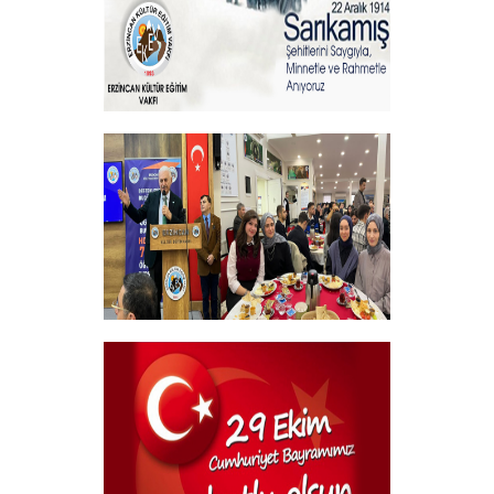
Sehitlerimizi Rahmetle Anıyoruz
+
Geleneksel Bursiyer öğrencilerimizle
kahvaltı Programı
+