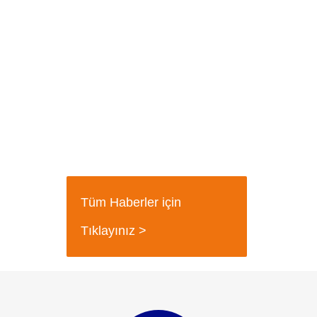
Tüm Haberler için
Tıklayınız >