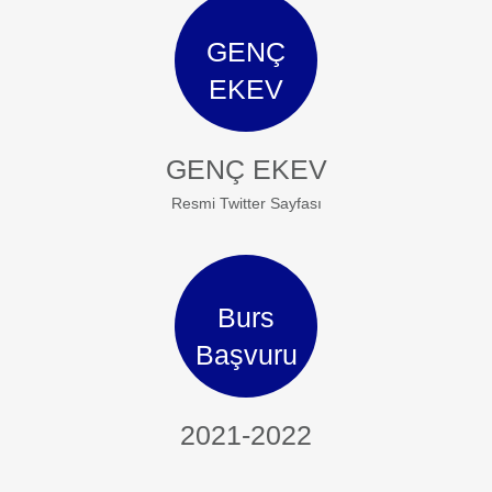
GENÇ
EKEV
GENÇ EKEV
Resmi Twitter Sayfası
Burs
Başvuru
2021-2022