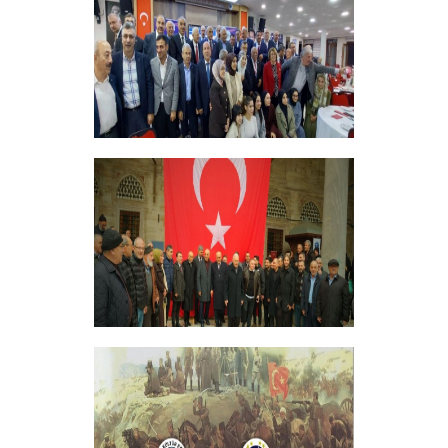
+
ERZİNCANLILAR EKEV’İN
GELENEKSEL İFTAR YEMEĞİNDE
BULUŞTU
+
GELENEKSEL ŞEHİTLERİMİZİ ANMA
PROGRAMI DÜZENLEDİK
+