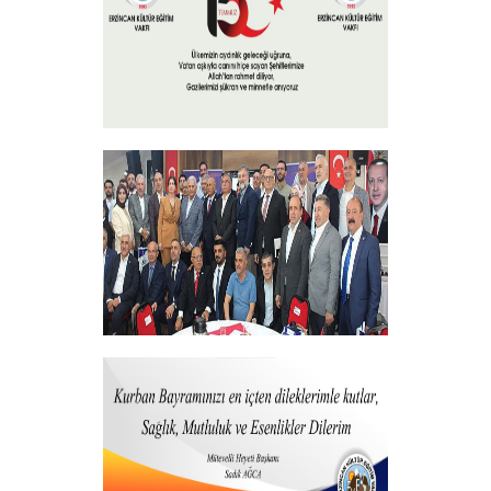
+
15 Temmuz 2025
+
Vakfımızdan Teşekkür Belgesi Takdim
Programı
+