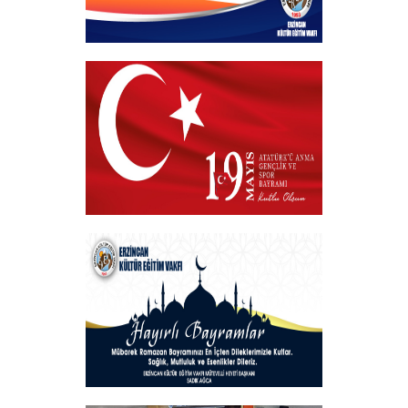
Kurban Bayramı
+
19 MAYIS 2025
+