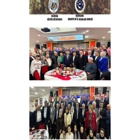
ERZINCAN VE TÜM SEHITLERI ANMA
PROGRAMI
+
Sadık Ağça Yeniden Başkan Seçildi
+