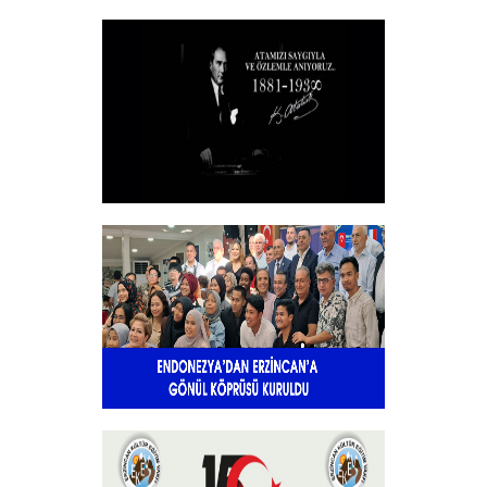
Vakfımızın 2025-2026 Yılı Burs
Toplantısı Yapıldı.
+
10 KASIM
+
Endonezya’dan Erzincan’a gönül
köprüsü