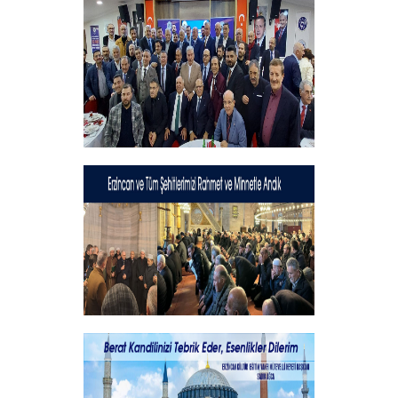
Hayırlı Bayramlar
+
Geleneksel İftar Programımız
+
Şehitlerimizi Rahmet ve Minnetle
Andık...
+