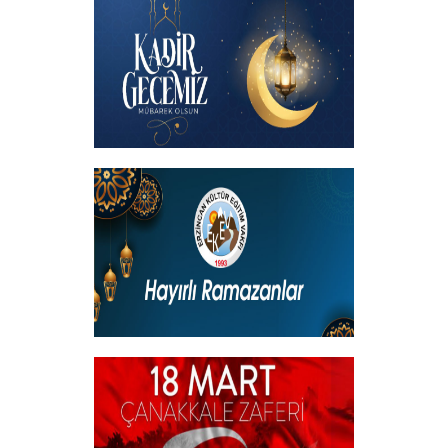
katılımıyla hemşehrilerimizle buluştuk
+
Kadir Gecemiz Mübarek Olsun
+
Hayırlı Ramazanlar
+