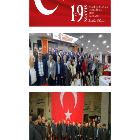
19 MAYIS 2026
+
ERZİNCANLILAR EKEV’İN
GELENEKSEL İFTAR YEMEĞİNDE
BULUŞTU
+