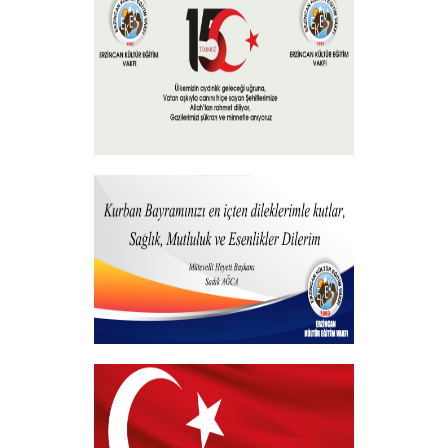
15 Temmuz 2026
+
Hayırlı Bayramlar
+