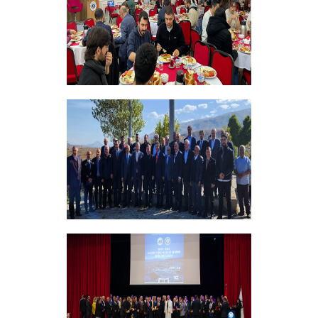
+
Bursiyer Tanışma Toplantısı Yapıldı
+
Vakıf Yönetim Kurulumuz Erzincan
Kemah'da Bir Takım Ziyaretlerde
Bulundu
+