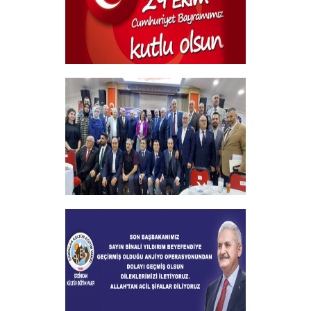
29 Ekim Cumhuriyet Bayramı
+
2024-2025 Burs Toplantısında 7000
Yakın Taahhüt alındı
+