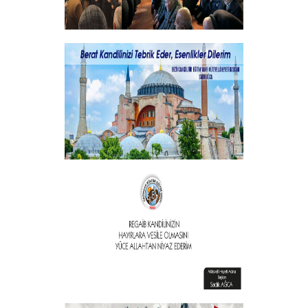
Şehitlerimizi Rahmet ve Minnetle
Andık...
+
Vakıf Başkanımızdan Kandil mesajı
+
Vakıf Başkanımızdan Kandil mesajı