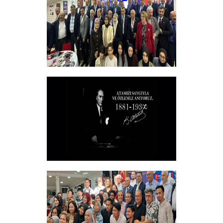
+
Vakfımızın 2025-2026 Yılı Burs
Toplantısı Yapıldı.
+
10 KASIM
+