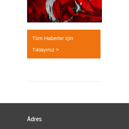
18 Mart Çanakkale Şehitleri Mesajı
+
Tüm Haberler için
Tıklayınız >
Adres