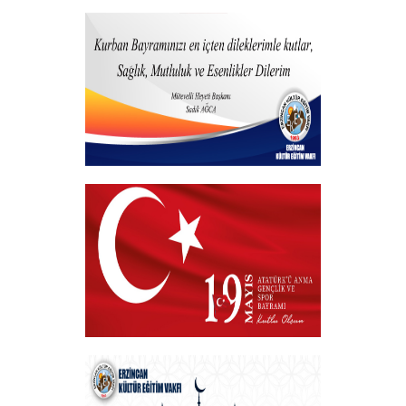
Vakfımızdan Teşekkür Belgesi Takdim
Programı
+
Kurban Bayramı
+
19 MAYIS 2025
+