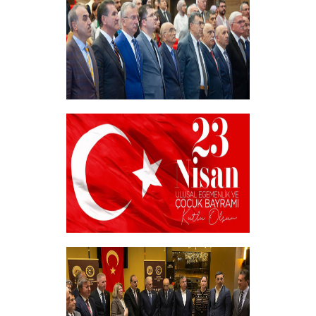
+
Akademik Bilim, Sanat ve Spor Ödülleri”
Sahiplerini Buldu.
+
23 NİSAN
+