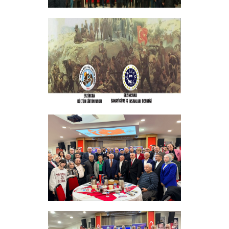
GELENEKSEL ŞEHİTLERİMİZİ ANMA
PROGRAMI DÜZENLEDİK
+
ERZINCAN VE TÜM SEHITLERI ANMA
PROGRAMI
+
Sadık Ağça Yeniden Başkan Seçildi