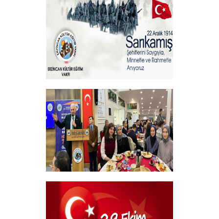
+
Sehitlerimizi Rahmetle Anıyoruz
+
Geleneksel Bursiyer öğrencilerimizle
kahvaltı Programı
+