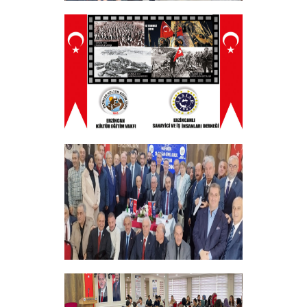
Tüm Şehitlerimizi Anma Programı
Düzenledik
+
ERZINCAN VE TÜM SEHITLERI ANMA
PROGRAMI
+
Vakfımızın 28. Olağan genel kurulu
Yapıldı