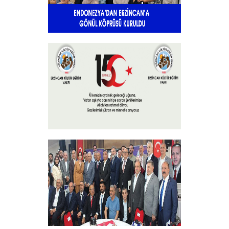
Endonezya’dan Erzincan’a gönül
köprüsü
+
15 Temmuz 2025
+