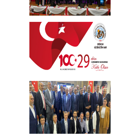
EKEV “Akademik Bilim, Sanat ve Spor
Ödülleri” Töreni Yapıldı
+
29 EKİM CUMHURİYET BAYRAMI
+