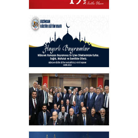
VAKIF BAŞKANIMIZDAN 19 MAYIS
MESAJI
+
Hayırlı Bayramlar
+
İftar programında başbakanımızın