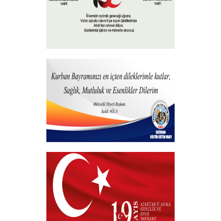
15 Temmuz 2023
+
Hayırlı Bayramlar
+