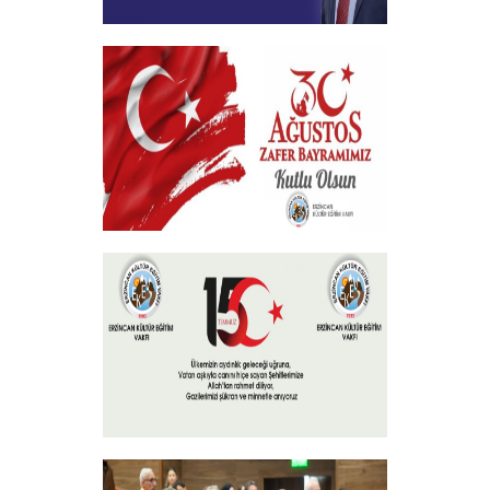
Geçmiş Olsun Mesajı
+
30 Ağustos Zafer Bayramı
+
15 Temmuz 2024