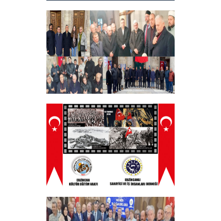
Hayırlı Bayramlar
+
Tüm Şehitlerimizi Anma Programı
Düzenledik
+
ERZINCAN VE TÜM SEHITLERI ANMA
PROGRAMI