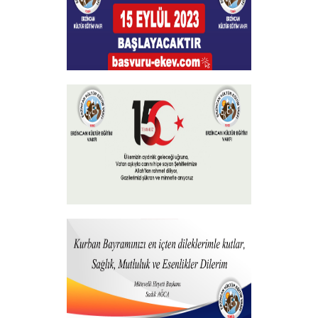
Burs Başvuruları
+
15 Temmuz 2023
+