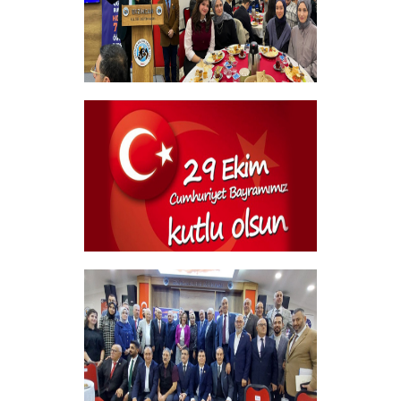
Geleneksel Bursiyer öğrencilerimizle
kahvaltı Programı
+
29 Ekim Cumhuriyet Bayramı
+