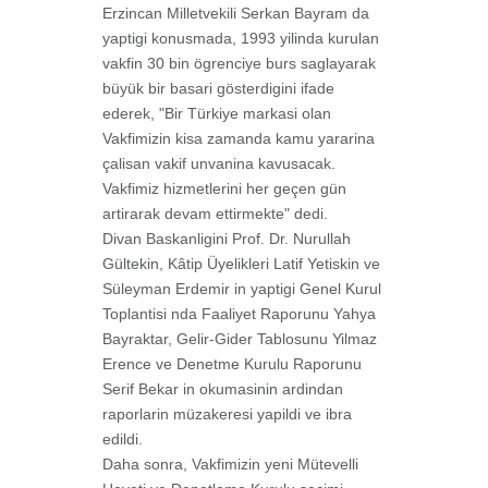
Erzincan Milletvekili Serkan Bayram da
yaptigi konusmada, 1993 yilinda kurulan
vakfin 30 bin ögrenciye burs saglayarak
büyük bir basari gösterdigini ifade
ederek, "Bir Türkiye markasi olan
Vakfimizin kisa zamanda kamu yararina
çalisan vakif unvanina kavusacak.
Vakfimiz hizmetlerini her geçen gün
artirarak devam ettirmekte" dedi.
Divan Baskanligini Prof. Dr. Nurullah
Gültekin, Kâtip Üyelikleri Latif Yetiskin ve
Süleyman Erdemir in yaptigi Genel Kurul
Toplantisi nda Faaliyet Raporunu Yahya
Bayraktar, Gelir-Gider Tablosunu Yilmaz
Erence ve Denetme Kurulu Raporunu
Serif Bekar in okumasinin ardindan
raporlarin müzakeresi yapildi ve ibra
edildi.
Daha sonra, Vakfimizin yeni Mütevelli