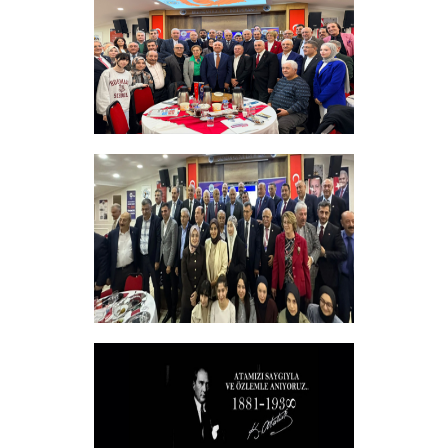
+
Sadık Ağça Yeniden Başkan Seçildi
+
Vakfımızın 2025-2026 Yılı Burs
Toplantısı Yapıldı.
+