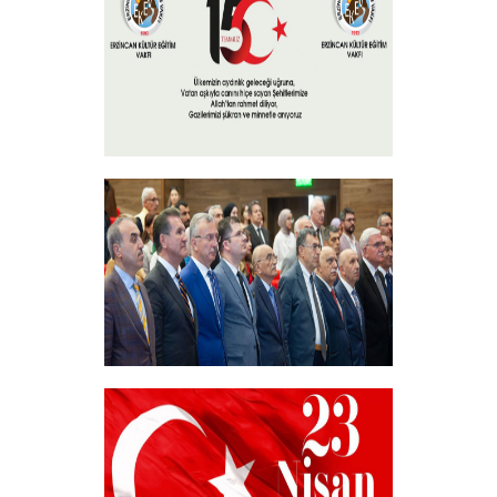
+
15 Temmuz 2024
+
Akademik Bilim, Sanat ve Spor Ödülleri”
Sahiplerini Buldu.
+