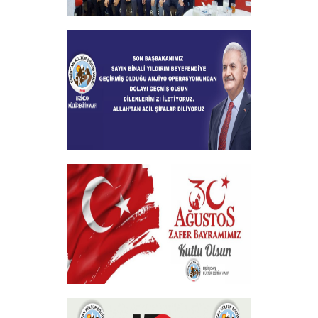
2024-2025 Burs Toplantısında 7000
Yakın Taahhüt alındı
+
Geçmiş Olsun Mesajı
+
30 Ağustos Zafer Bayramı