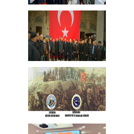
ERZİNCANLILAR EKEV’İN
GELENEKSEL İFTAR YEMEĞİNDE
BULUŞTU
+
GELENEKSEL ŞEHİTLERİMİZİ ANMA
PROGRAMI DÜZENLEDİK
+
ERZINCAN VE TÜM SEHITLERI ANMA
PROGRAMI