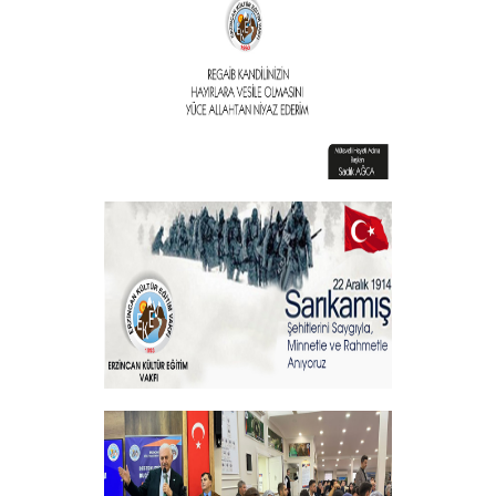
+
Vakıf Başkanımızdan Kandil mesajı
+
Sehitlerimizi Rahmetle Anıyoruz
+