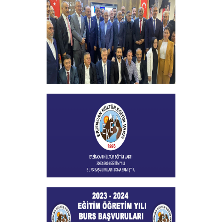
29 EKİM CUMHURİYET BAYRAMI
+
Vakfımızın 2023-2024 Yılı Burs
Toplantısı Yapıldı
+
Burs Başvuları Sona Ermiştir
+