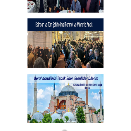
Geleneksel İftar Programımız
+
Şehitlerimizi Rahmet ve Minnetle
Andık...
+
Vakıf Başkanımızdan Kandil mesajı