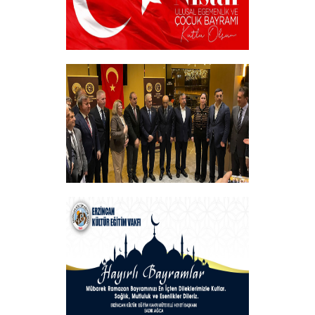
23 NİSAN
+
Vakfımızın Geleneksel İftar Programı
+