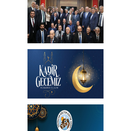
+
İftar programında başbakanımızın
katılımıyla hemşehrilerimizle buluştuk
+
Kadir Gecemiz Mübarek Olsun
+