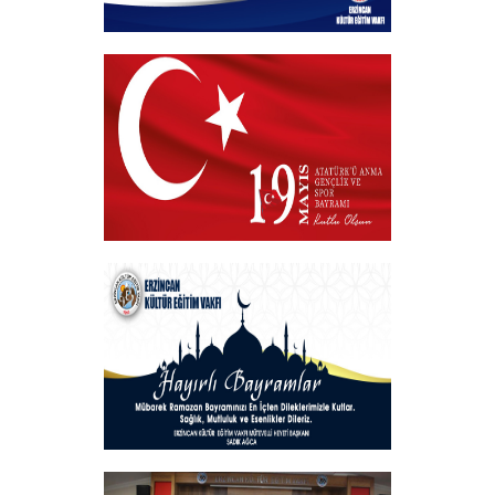
Hayırlı Bayramlar
+
VAKIF BAŞKANIMIZDAN 19 MAYIS
MESAJI
+
Hayırlı Bayramlar