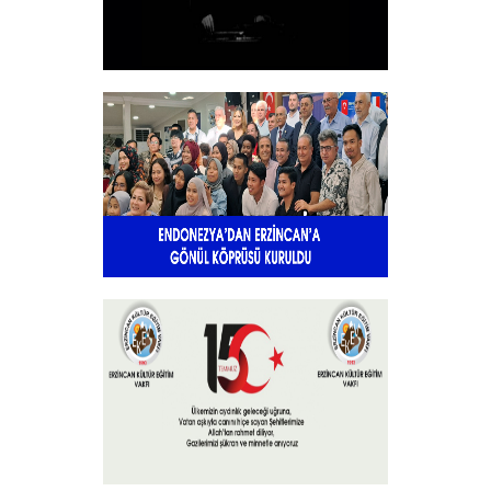
10 KASIM
+
Endonezya’dan Erzincan’a gönül
köprüsü
+