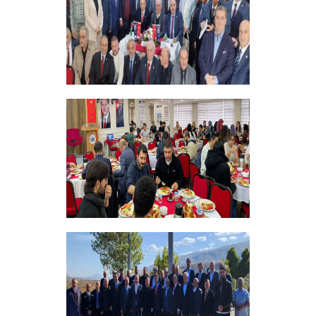
+
Vakfımızın 28. Olağan genel kurulu
Yapıldı
+
Bursiyer Tanışma Toplantısı Yapıldı
+