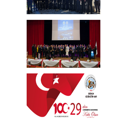
Vakıf Yönetim Kurulumuz Erzincan
Kemah'da Bir Takım Ziyaretlerde
Bulundu
+
EKEV “Akademik Bilim, Sanat ve Spor
Ödülleri” Töreni Yapıldı
+