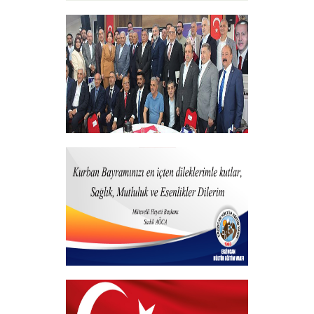
15 Temmuz 2025
+
Vakfımızdan Teşekkür Belgesi Takdim
Programı
+
Kurban Bayramı
+