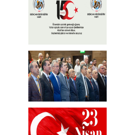
+
15 Temmuz 2024
+
Akademik Bilim, Sanat ve Spor Ödülleri”
Sahiplerini Buldu.
+