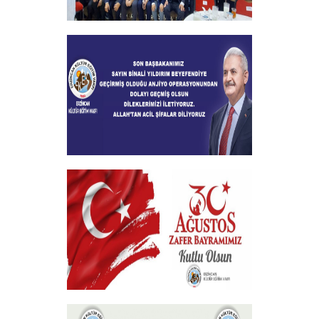
2024-2025 Burs Toplantısında 7000
Yakın Taahhüt alındı
+
Geçmiş Olsun Mesajı
+
30 Ağustos Zafer Bayramı