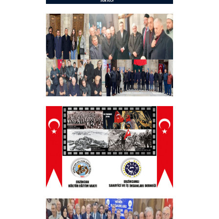
Hayırlı Bayramlar
+
Tüm Şehitlerimizi Anma Programı
Düzenledik
+
ERZINCAN VE TÜM SEHITLERI ANMA
PROGRAMI