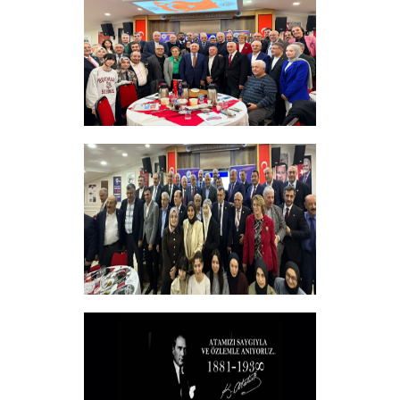
+
Sadık Ağça Yeniden Başkan Seçildi
+
Vakfımızın 2025-2026 Yılı Burs
Toplantısı Yapıldı.
+