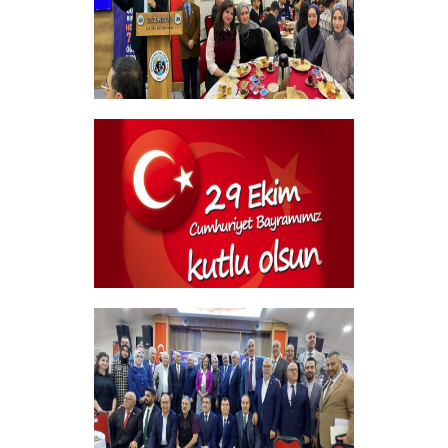
Geleneksel Bursiyer öğrencilerimizle
kahvaltı Programı
+
29 Ekim Cumhuriyet Bayramı
+