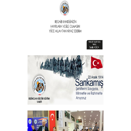
Vakıf Başkanımızdan Kandil mesajı
+
Vakıf Başkanımızdan Kandil mesajı
+
Sehitlerimizi Rahmetle Anıyoruz
+