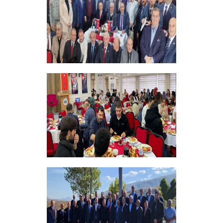
+
Vakfımızın 28. Olağan genel kurulu
Yapıldı
+
Bursiyer Tanışma Toplantısı Yapıldı
+