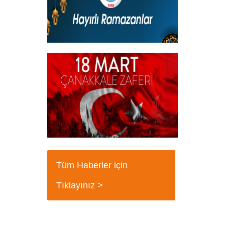
Hayırlı Ramazanlar
+
18 Mart Çanakkale Şehitleri Mesajı
+
Tüm Haberler için
Tıklayınız >