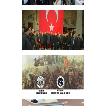
ERZİNCANLILAR EKEV’İN
GELENEKSEL İFTAR YEMEĞİNDE
BULUŞTU
+
GELENEKSEL ŞEHİTLERİMİZİ ANMA
PROGRAMI DÜZENLEDİK
+
ERZINCAN VE TÜM SEHITLERI ANMA
PROGRAMI