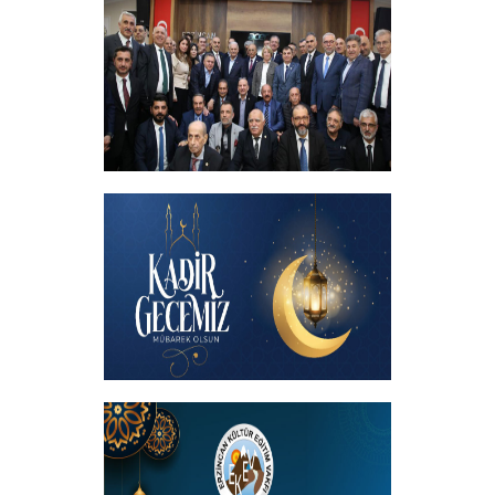
+
İftar programında başbakanımızın
katılımıyla hemşehrilerimizle buluştuk
+
Kadir Gecemiz Mübarek Olsun
+