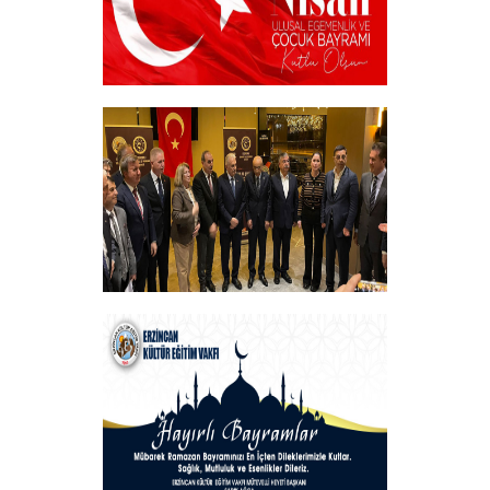
23 NİSAN
+
Vakfımızın Geleneksel İftar Programı
+