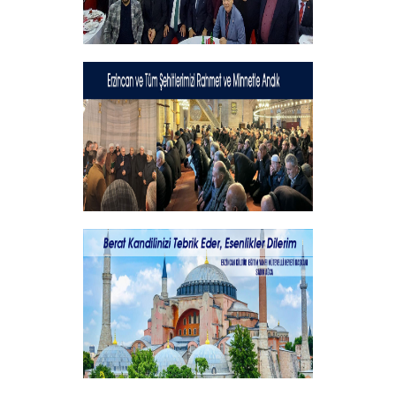
Geleneksel İftar Programımız
+
Şehitlerimizi Rahmet ve Minnetle
Andık...
+