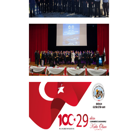
Vakıf Yönetim Kurulumuz Erzincan
Kemah'da Bir Takım Ziyaretlerde
Bulundu
+
EKEV “Akademik Bilim, Sanat ve Spor
Ödülleri” Töreni Yapıldı
+