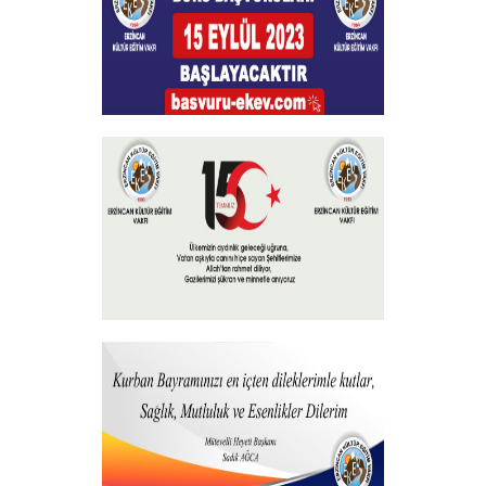
Burs Başvuruları
+
15 Temmuz 2023
+