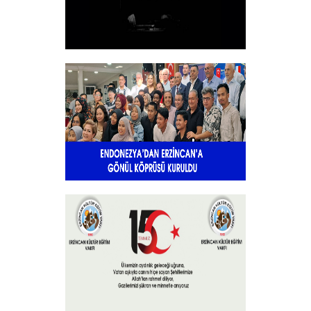
10 KASIM
+
Endonezya’dan Erzincan’a gönül
köprüsü
+