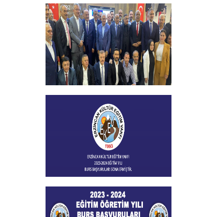
29 EKİM CUMHURİYET BAYRAMI
+
Vakfımızın 2023-2024 Yılı Burs
Toplantısı Yapıldı
+
Burs Başvuları Sona Ermiştir
+