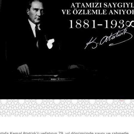
tafa Kemal Atatürk’ü vefatının 79. yıl dönümünde saygı ve rahmetle