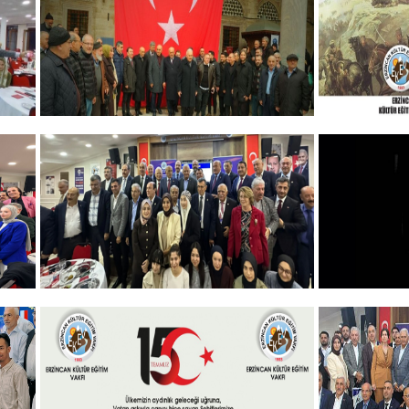
+
GELENEKSEL ŞEHİTLERİMİZİ
ERZINCA
ANMA PROGRAMI
ANMA P
DÜZENLEDİK
+
Vakfımızın 2025-2026 Yılı Burs
10 KASI
Toplantısı Yapıldı.
+