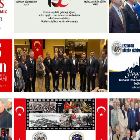
+
15 Temmuz 2024
Akademik 
Ödülleri” 
+
Vakfımızın Geleneksel İftar
Hayırlı B
Programı
+