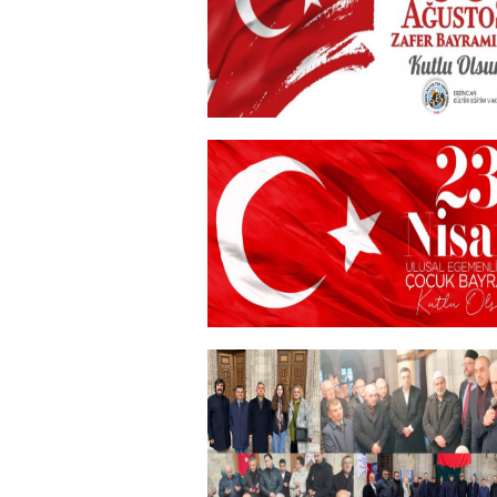
+
30 Ağustos Zafer Bayramı
+
23 NİSAN
+