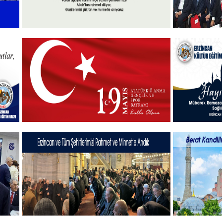
l
15 Temmuz 2025
Vakfımızd
Takdim P
+
19 MAYIS 2025
Hayırlı B
+