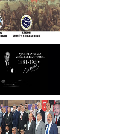
+
N VE TÜM SEHITLERI
ROGRAMI
+
M
+