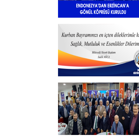
Endonezya’dan Erzincan’a gönü
köprüsü
+
Kurban Bayramı
+