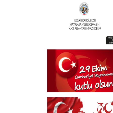
Geleneksel İftar Programımız
+
Vakıf Başkanımızdan Kandil
mesajı
+
29 Ekim Cumhuriyet Bayramı