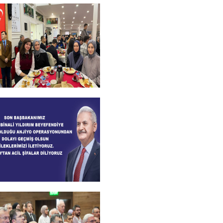
kanımızdan Kandil
+
l Bursiyer
imizle kahvaltı
+
lsun Mesajı