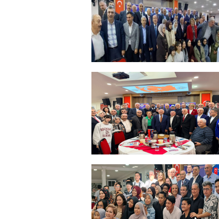
+
ERZİNCANLILAR EKEV’İN
GELENEKSEL İFTAR
YEMEĞİNDE BULUŞTU
+
Sadık Ağça Yeniden Başkan
Seçildi
+