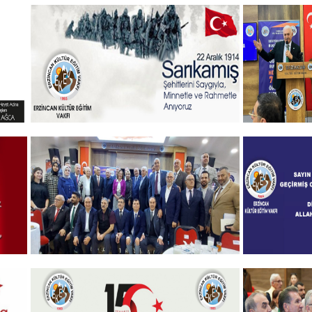
Şehitlerimizi Rahmet ve Minnetle
Vakıf Baş
Andık...
mesajı
+
Sehitlerimizi Rahmetle Anıyoruz
Gelenekse
öğrenciler
+
Programı
2024-2025 Burs Toplantısında
Geçmiş O
7000 Yakın Taahhüt alındı