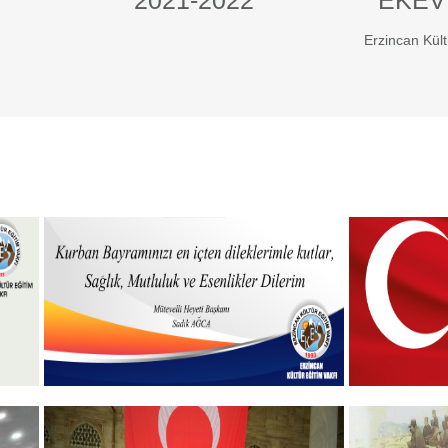
2021-2022
EKEV
Erzincan Kült
Hayırlı Bayramlar
19 MAYIS