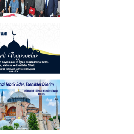
an Teşekkür Belgesi
rogramı
+
ayramlar
+