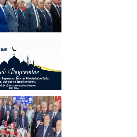
+
Bilim, Sanat ve Spor
Sahiplerini Buldu.
+
ayramlar
+