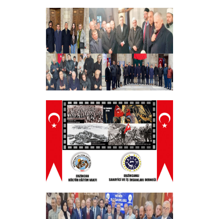
Hayırlı Bayramlar
+
Tüm Şehitlerimizi Anma Programı
Düzenledik
+
ERZINCAN VE TÜM SEHITLERI ANMA
PROGRAMI