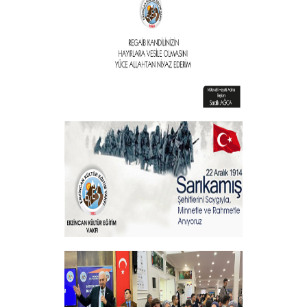
+
Vakıf Başkanımızdan Kandil mesajı
+
Sehitlerimizi Rahmetle Anıyoruz
+