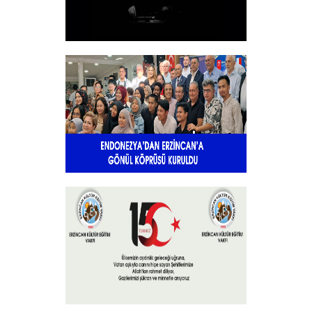
10 KASIM
+
Endonezya’dan Erzincan’a gönül
köprüsü
+