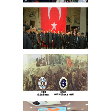
ERZİNCANLILAR EKEV’İN
GELENEKSEL İFTAR YEMEĞİNDE
BULUŞTU
+
GELENEKSEL ŞEHİTLERİMİZİ ANMA
PROGRAMI DÜZENLEDİK
+
ERZINCAN VE TÜM SEHITLERI ANMA
PROGRAMI