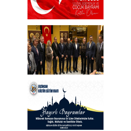
23 NİSAN
+
Vakfımızın Geleneksel İftar Programı
+