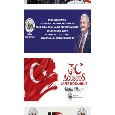
2024-2025 Burs Toplantısında 7000
Yakın Taahhüt alındı
+
Geçmiş Olsun Mesajı
+
30 Ağustos Zafer Bayramı