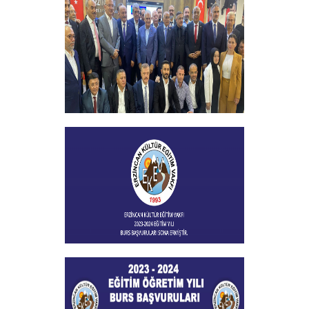
+
Vakfımızın 2023-2024 Yılı Burs
Toplantısı Yapıldı
+
Burs Başvuları Sona Ermiştir
+