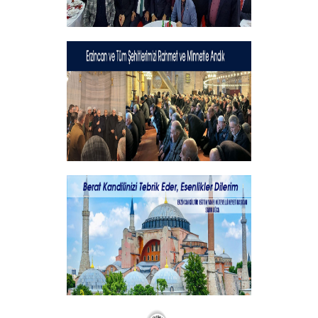
Geleneksel İftar Programımız
+
Şehitlerimizi Rahmet ve Minnetle
Andık...
+
Vakıf Başkanımızdan Kandil mesajı