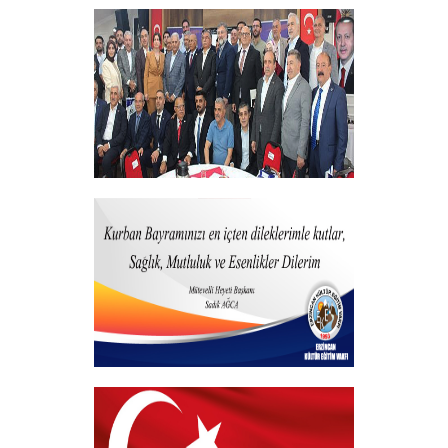
15 Temmuz 2025
+
Vakfımızdan Teşekkür Belgesi Takdim
Programı
+
Kurban Bayramı
+