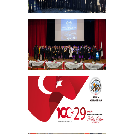
Vakıf Yönetim Kurulumuz Erzincan
Kemah'da Bir Takım Ziyaretlerde
Bulundu
+
EKEV “Akademik Bilim, Sanat ve Spor
Ödülleri” Töreni Yapıldı
+
29 EKİM CUMHURİYET BAYRAMI