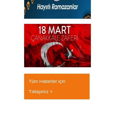
Hayırlı Ramazanlar
+
18 Mart Çanakkale Şehitleri Mesajı
+
Tüm Haberler için
Tıklayınız >