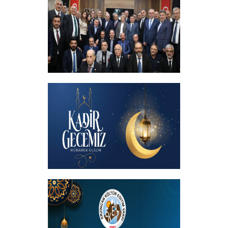
+
İftar programında başbakanımızın
katılımıyla hemşehrilerimizle buluştuk
+
Kadir Gecemiz Mübarek Olsun
+