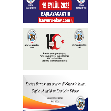
Burs Başvuruları
+
15 Temmuz 2023
+