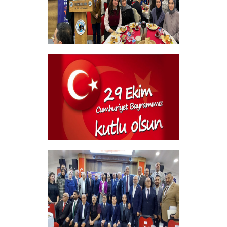
Geleneksel Bursiyer öğrencilerimizle
kahvaltı Programı
+
29 Ekim Cumhuriyet Bayramı
+