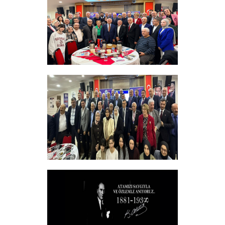
+
Sadık Ağça Yeniden Başkan Seçildi
+
Vakfımızın 2025-2026 Yılı Burs
Toplantısı Yapıldı.
+