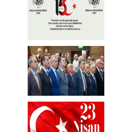
+
15 Temmuz 2024
+
Akademik Bilim, Sanat ve Spor Ödülleri”
Sahiplerini Buldu.
+