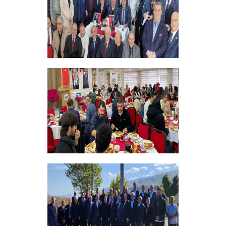
+
Vakfımızın 28. Olağan genel kurulu
Yapıldı
+
Bursiyer Tanışma Toplantısı Yapıldı
+