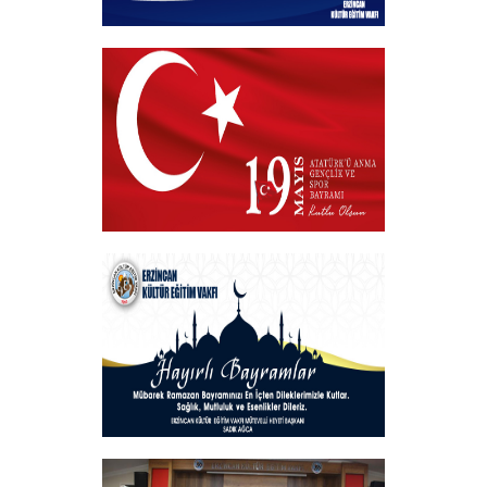
Hayırlı Bayramlar
+
VAKIF BAŞKANIMIZDAN 19 MAYIS
MESAJI
+
Hayırlı Bayramlar